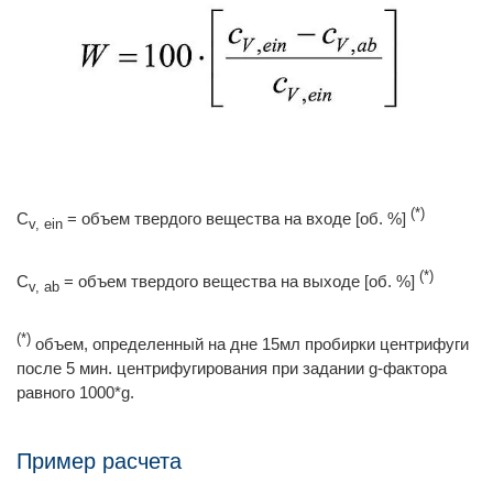
(*)
C
= объем твердого вещества на входе [об. %]
v, ein
(*)
C
= объем твердого вещества на выходе [об. %]
v, ab
(*)
объем, определенный на дне 15мл пробирки центрифуги
после 5 мин. центрифугирования при задании g-фактора
равного 1000*g.
Пример расчета