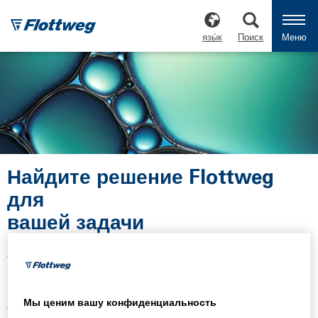
язы́к
Поиск
Меню
Найдите решение Flottweg
для
вашей задачи
Решения для разделения в более чем 40+ областях
применения для максимальной эффективности
процессов
Мы ценим вашу конфиденциальность
Десятилетия опыта в технологии экологичного