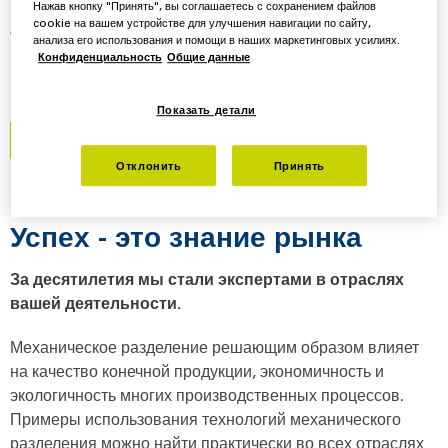
разделения для оптимального качества продукции
Нажав кнопку "Принять", вы соглашаетесь с сохранением файлов
cookie на вашем устройстве для улучшения навигации по сайту,
Разработанные в Германии центрифуги
анализа его использования и помощи в наших маркетинговых усилиях.
обеспечивают успех в отраслях от пищевой до
Конфиденциальность
Общие данные
горнодобывающей промышленности
Показать детали
Свяжитесь с нами сейчас
Отклонить
Принять
Успех - это знание рынка
За десятилетия мы стали экспертами в отраслях
вашей деятельности.
Механическое разделение решающим образом влияет
на качество конечной продукции, экономичность и
экологичность многих производственных процессов.
Примеры использования технологий механического
разделения можно найти практически во всех отраслях