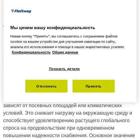
помощи биотехнологий грибной мицелий, представляют
собой ориентированные на будущее и перспективные
подходы, которые в корне изменят питание в
долгосрочной перспективе.
Мы ценим вашу конфиденциальность
Нажав кнопку "Принять", вы соглашаетесь с сохранением файлов
Эти новые источники протеина не только открывают
cookie на вашем устройстве для улучшения навигации по сайту,
широкие возможности для производства
анализа его использования и помощи в наших маркетинговых усилиях.
альтернативных продуктов питания, но и позволяют
Конфиденциальность
Общие данные
существенно снизить влияние производства
традиционных продуктов питания на окружающую среду.
Показать детали
Кроме того, они играют решающую роль в обеспечении
продовольствием растущего населения мира, поскольку
Отклонить
Принять
протеины, получаемые методом ферментации,
производятся с меньшим расходом ресурсов и не
зависят от посевных площадей или климатических
условий. Это снижает нагрузку на окружающую среду и
способствует удовлетворению растущего глобального
спроса на продовольствие при одновременном
повышении надежности снабжения. Основное значение