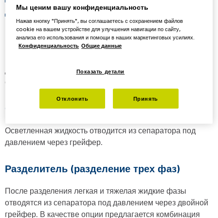
ядовита;
Мы ценим вашу конфиденциальность
должна отводиться под давлением.
Нажав кнопку "Принять", вы соглашаетесь с сохранением файлов
cookie на вашем устройстве для улучшения навигации по сайту,
анализа его использования и помощи в наших маркетинговых усилиях.
Конфиденциальность
Общие данные
Разделенные жидкости отводятся через грейферы под
давлением. Принцип действия грейфера можно
Показать детали
сравнить с центростремительным насосом.
Отклонить
Принять
Осветлитель (разделение двух фаз)
Осветленная жидкость отводится из сепаратора под
давлением через грейфер.
Разделитель (разделение трех фаз)
После разделения легкая и тяжелая жидкие фазы
отводятся из сепаратора под давлением через двойной
грейфер. В качестве опции предлагается комбинация