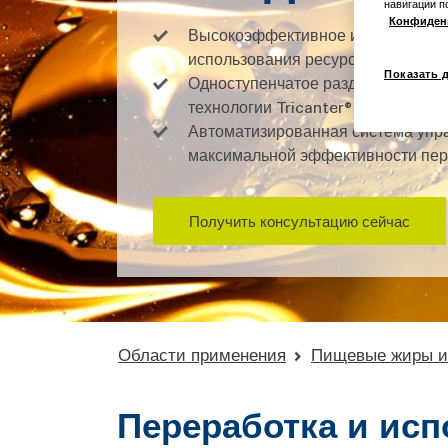
навигации п
Конфиден
Высокоэффективное извлечение н
использования ресурсов
Показать 
Одноступенчатое разделение на м
технологии Tricanter®
Автоматизированная система упра
максимальной эффективности пер
Получить консультацию сейчас
Области применения
Пищевые жиры и 
Переработка и ис