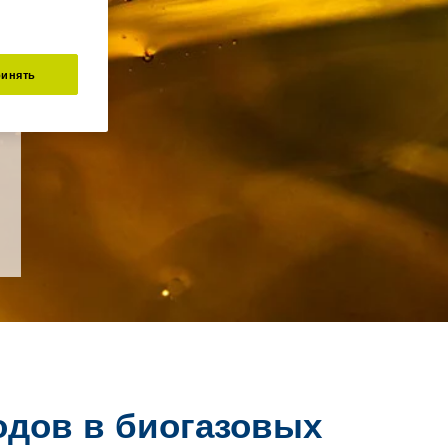
инять
одов в биогазовых