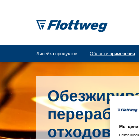
Линейка продуктов
Области применения
Обезжирива
переработ
отходов
Мы цени
Нажав кнопк