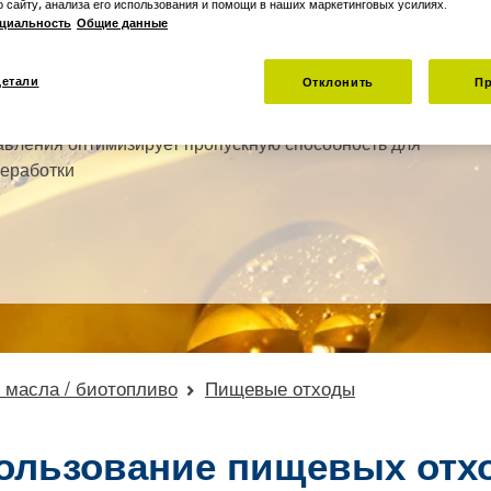
о сайту, анализа его использования и помощи в наших маркетинговых усилиях.
циальность
Общие данные
ефти с чистотой более 98% для оптимального
детали
Отклонить
Пр
асло, воду и твердые частицы с помощью инновационной
вления оптимизирует пропускную способность для
еработки
масла / биотопливо
Пищевые отходы
пользование пищевых отх