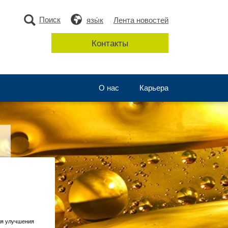
Поиск
язы́к
Лента новостей
Контакты
О нас
Карьера
ля улучшения