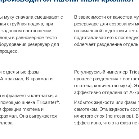
цы муку сначала смешивают с
В зависимости от качества м
ая струйная подача, при
резервуаре для созревания м
 заданном соотношении.
оптимальной подготовки теста
воды в равномерное тесто
подготавливая его к последу
борудования резервуар для
облегчает разделение отдель
процесс.
ри отдельные фазы,
Регулируемый импеллер Trica
 A-крахмал, B-крахмал и
процесс разделения к соотв
глютена, количество муки). Э
эффективно отделена от А-кр
 и фрагменты клетчатки, а
 помощью шнека Tricanter®.
Избыток жидкости или фазы п
 фракции глютена и
самотеком. Эта жидкость сос
-крахмал. Она выгружается
илистого слоя (пентозанов). 
ллера.
эффективно, что эта фаза не