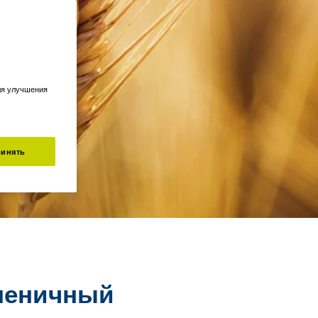
ля улучшения
инять
Пшеничный