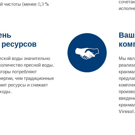
сочетан
й чистоты (менее 0,3 %
исполн
ень
Ваш
 ресурсов
ком
еской воды значительно
Мы явл
количество пресной воды.
реализа
аторы потребляют
крахма
нергии, чем традиционные
предла
мит ресурсы и снижает
компле
ходы.
произв
введен
крахмал
Viresol.