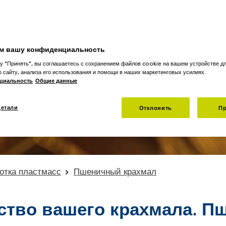
в
вания обеспечивает превосходный выход клейковины с
яции воды снижают потребности в пресной воде и
м вашу конфиденциальность
у "Принять", вы соглашаетесь с сохранением файлов cookie на вашем устройстве д
о сайту, анализа его использования и помощи в наших маркетинговых усилиях.
циальность
Общие данные
детали
Отклонить
Пр
отка пластмасс
Пшеничный крахмал
чество вашего крахмала. 