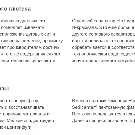
ого глютена
с помощью дуговых сит
Сопловой сепаратор Flottweg
 позволяет извлекать
B-крахмала. Это еще больше
сположение дуговых сит и
другого соплового сепаратор
тивное разделение, промывку
восстанавливают технологич
ает производителям достичь
обрабатывается в соответств
и того же содержания сухого
технологическая вода подает
полнительно высушивают и
значительно снижает потребн
азы
 пентозанную фазу,
Именно поэтому компания Fl
ть и восстанавливать.
Sedicanter® пентозанную фаз
створимые материалы и
Пентозан используется в про
км. Мелкий осадок трудно
Данный процесс позволяет э
ой центрифуги.