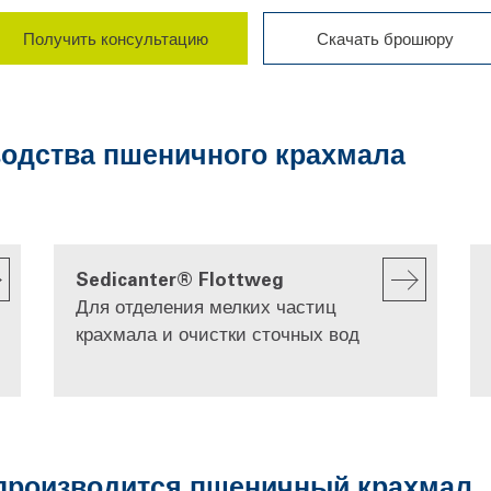
Получить консультацию
Скачать брошюру
одства пшеничного крахмала
Sedicanter® Flottweg
Для отделения мелких частиц
крахмала и очистки сточных вод
к производится пшеничный крахмал