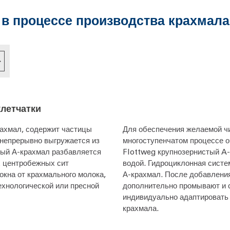
 процессе производства крахмала 
клетчатки
рахмал, содержит частицы
Для обеспечения желаемой ч
 непрерывно выгружается из
многоступенчатом процессе о
ный А-крахмал разбавляется
Flottweg крупнозернистый A
х центробежных сит
водой. Гидроциклонная сист
кна от крахмального молока,
А-крахмал. После добавлени
ехнологической или пресной
дополнительно промывают и 
индивидуально адаптировать
крахмала.