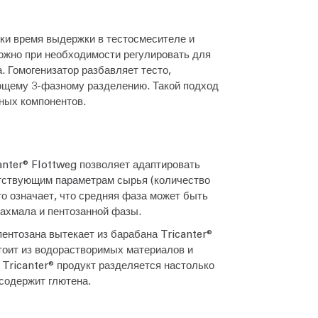
уки время выдержки в тестосмесителе и
ожно при необходимости регулировать для
. Гомогенизатор разбавляет тесто,
ющему 3-фазному разделению. Такой подход
ных компонентов.
nter® Flottweg позволяет адаптировать
етствующим параметрам сырья (количество
то означает, что средняя фаза может быть
ахмала и пентозанной фазы.
ентозана вытекает из барабана Tricanter®
тоит из водорастворимых материалов и
В Tricanter® продукт разделяется настолько
 содержит глютена.