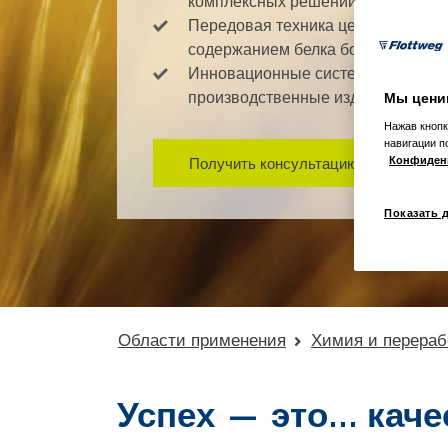
комплексных решений для заводо
Передовая техника центрифугиро
содержанием белка более 75 %
Инновационные системы рециркул
производственные издержки
Мы цени
Нажав кнопк
навигации п
Конфиден
Получить консультацию сейчас
Показать 
Области применения
Химия и перераб
Успех — это... ка