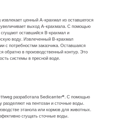
 извлекает ценный A-крахмал из оставшегося
 увеличивает выход A-крахмала. С помощью
а сгущают оставшийся B-крахмал и
ескую воду. Извлеченный B-крахмал
ии с потребностми заказчика. Оставшаяся
ся обратно в производственный контур. Это
ость системы в пресной воде.
ottweg разработала Sedicanter®. С помощью
у разделяют на пентозан и сточные воды.
изводстве этанола или кормов для животных.
ффективно сгущать сточные воды.