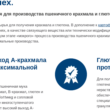
ех.
 для производства пшеничного крахмала и глют
рья для получения крахмала и глютена. В дополнение к
карто
иях, в качестве связующего вещества или технически модифиц
ом этапе «мокрого» процесса производства пшеничного крахма
мальные производства.
од А-крахмала
Глю
аксимальной
прот
Для по
глютен
 пшеничная мука
нераств
мал, В-крахмал, глютен и
обеспеч
Flottweg и сопловой
специал
е многоступенчатого
грануля
т высокий выход A-