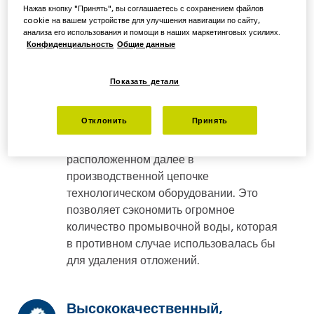
Снижение потребления воды
Нажав кнопку "Принять", вы соглашаетесь с сохранением файлов
cookie на вашем устройстве для улучшения навигации по сайту,
анализа его использования и помощи в наших маркетинговых усилиях.
Декантер для мелкодисперсного сырья
Конфиденциальность
Общие данные
(так называемой кашицы) снижает
потребление воды на последующих
Показать детали
этапах технологического процесса.
Раннее отделение «соковой» воды
Отклонить
Принять
удаляет большую часть протеинов,
которые образуют илистые отложения на
расположенном далее в
производственной цепочке
технологическом оборудовании. Это
позволяет сэкономить огромное
количество промывочной воды, которая
в противном случае использовалась бы
для удаления отложений.
Высококачественный,