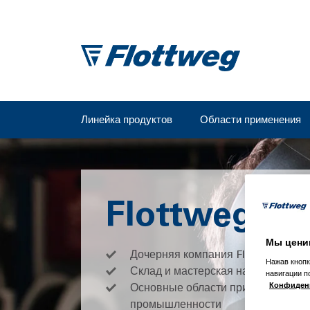
Линейка продуктов
Области применения
Flottweg П
Мы цени
Дочерняя компания Flottweg Per
Нажав кнопк
Склад и мастерская на территори
навигации п
Основные области применения в 
Конфиден
промышленности