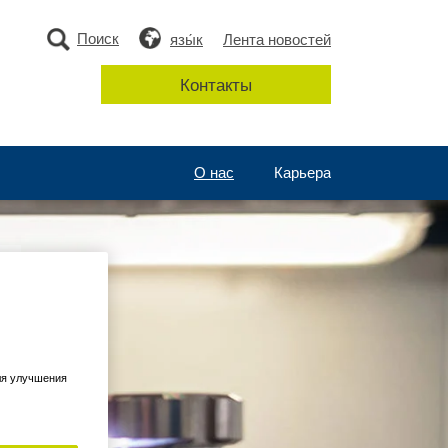
Поиск
язы́к
Лента новостей
Контакты
О нас
Карьера
ля улучшения