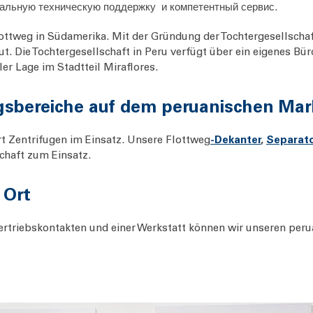
альную техническую поддержку и компетентный сервис.
lottweg in Südamerika. Mit der Gründung der Tochtergesellscha
 Die Tochtergesellschaft in Peru verfügt über ein eigenes Bür
ler Lage im Stadtteil Miraflores.
sbereiche auf dem peruanischen Mar
t Zentrifugen im Einsatz. Unsere Flottweg
-Dekanter
,
Separat
schaft zum Einsatz.
 Ort
Vertriebskontakten und einer Werkstatt können wir unseren per