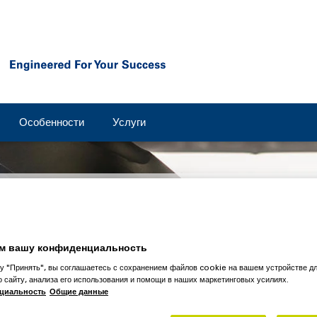
Особенности
Услуги
еру
м вашу конфиденциальность
u SAC
у "Принять", вы соглашаетесь с сохранением файлов cookie на вашем устройстве д
и предприятия
о сайту, анализа его использования и помощи в наших маркетинговых усилиях.
рыбной, сельскохозяйственной и горнодобывающей
циальность
Общие данные