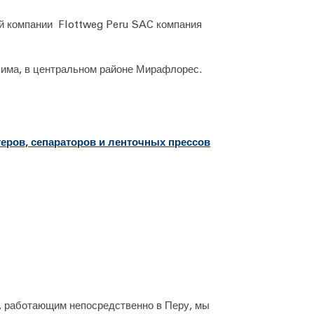
ей компании Flottweg Peru SAC компания
Лима, в центральном районе Мирафлорес.
еров, сепараторов и ленточных прессов
, работающим непосредственно в Перу, мы