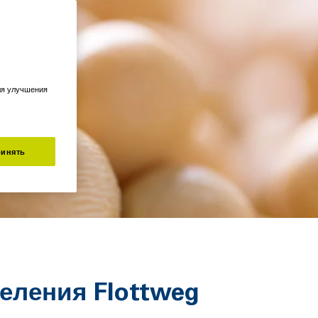
ля улучшения
инять
еления Flottweg