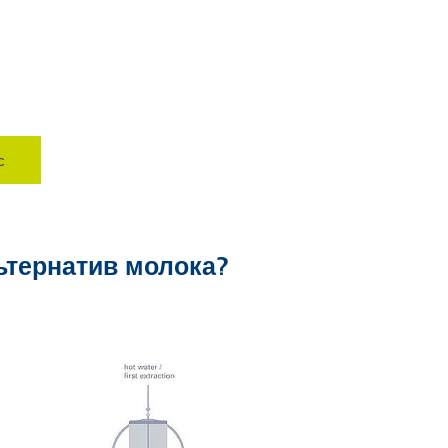
с
ьтернатив молока?