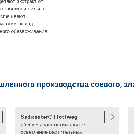
еляют экстракт от
нтробежной силы в
еспечивают
высокий выход
ьного обезвоживания
енного производства соевого, зла
Sedicanter® Flottweg
обеспечивает оптимальное
осветление растительных