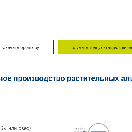
Скачать брошюру
Получить консультацию сейча
ое производство растительных ал
бы или овес)