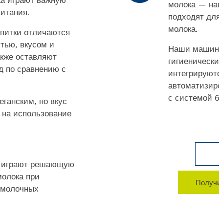
молока — на
питания.
подходят для
молока.
апитки отличаются
тью, вкусом и
Наши машин
акже оставляют
гигиенически
д по сравнению с
интегрируют
.
автоматизир
с системой 
еганским, но вкус
 на использование
 играют решающую
молока при
Получи
 молочных