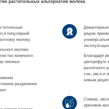
тве растительных альтернатив молока
астительные
Декантерные
тся популярной
рядом преим
вотному молоку.
универсальн
эксплуатаци
ельного молока
чество конечного
Благодаря р
одственных
центрифуги 
различного р
сои, овса и 
еменно
новым рецеп
тивное разделение
ния.
Соевое, овся
ореховое мо
ка играют важную