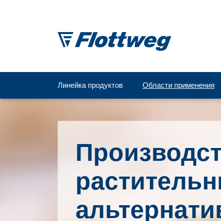
Линейка продуктов
Области применения
Производс
раститель
альтернати