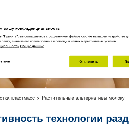
роизводственной линии - от соевого до овсяного и
 высочайшее качество - для устойчивого производства
м вашу конфиденциальность
у "Принять", вы соглашаетесь с сохранением файлов cookie на вашем устройстве д
ему миру от местных филиалов
о сайту, анализа его использования и помощи в наших маркетинговых усилиях.
циальность
Общие данные
детали
Отклонить
Пр
отка пластмасс
Pастительные альтернативы молоку
ивность технологии разд