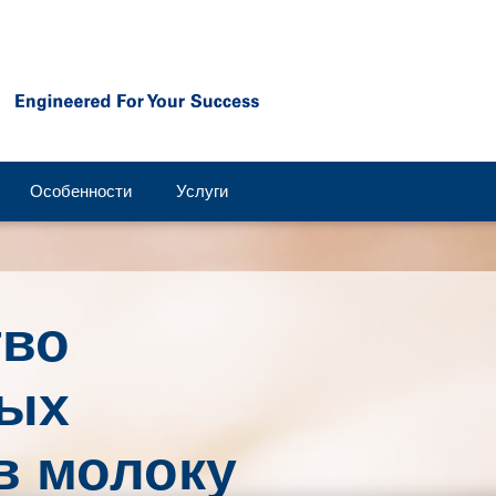
Особенности
Услуги
тво
ных
в молоку