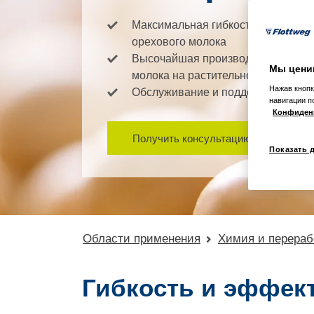
Максимальная гибкость на одной п
орехового молока
Высочайшая производительность и
Мы цени
молока на растительной основе
Нажав кнопк
Обслуживание и поддержка по вс
навигации п
Конфиден
Получить консультацию сейчас
Показать 
Области применения
Химия и перераб
Гибкость и эффект