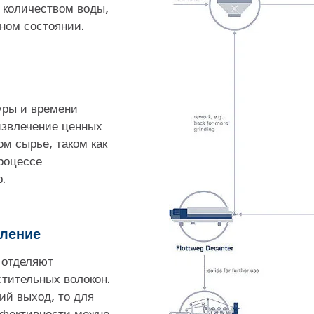
количеством воды,
ном состоянии.
уры и времени
извлечение ценных
ом сырье, таком как
роцессе
.
еление
отделяют
стительных волокон.
ий выход, то для
фективности можно