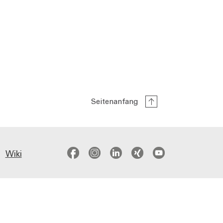
Seitenanfang
Wiki
facebook
instagram
linkedin
xing
youtub