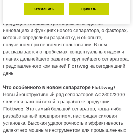
технологии, эффективность и инженерное искусство в
мощной машине, предназначенной для промышленного
Отклонить
Принять
разделения. В следующем интервью с менеджером по
продукции Тобиасом Тратнером речь идет об
инновациях и функциях нового сепаратора, о факторах,
которые определили разработку, и об опыте,
полученном при первом использовании. В нем
рассказывается о проблемах, концептуальных идеях и
планах дальнейшего развития крупнейшего сепаратора,
представленного компанией Flottweg на сегодняшний
день.
Что особенного в новом сепараторе Flottweg?
Новый конструктивный ряд сепараторов AC2800/3000
является важной вехой в разработке продукции
Flottweg. Это самый большой сепаратор, когда-либо
разработанный предприятием, настоящая силовая
установка. Высокая ударопрочность и эффективность
делают его мощным инструментом для промышленных