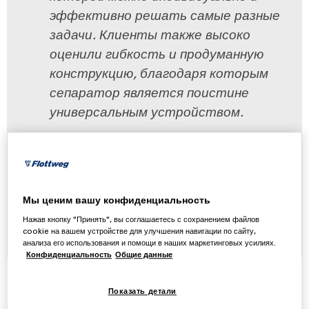
эффективно решать самые разные
задачи. Клиенты также высоко
оценили гибкость и продуманную
конструкцию, благодаря которым
сепаратор является поистине
универсальным устройством.
Тобиас Тратнер
В рамках управления продукцией Тобиас
Тратнер сыграл ключевую роль в разработке
Мы ценим вашу конфиденциальность
нового сепаратора и поэтому обладает
Нажав кнопку "Принять", вы соглашаетесь с сохранением файлов
обширным опытом в этой области.
cookie на вашем устройстве для улучшения навигации по сайту,
анализа его использования и помощи в наших маркетинговых усилиях.
Конфиденциальность
Общие данные
Показать детали
Новый сепаратор Flottweg объединяет в себе