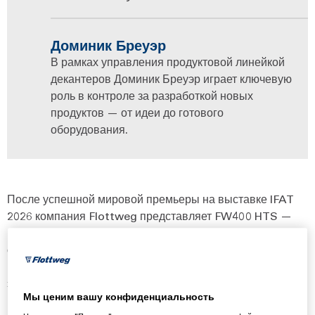
Доминик Бреуэр
В рамках управления продуктовой линейкой
декантеров Доминик Бреуэр играет ключевую
роль в контроле за разработкой новых
продуктов — от идеи до готового
оборудования.
После успешной мировой премьеры на выставке IFAT
2026 компания Flottweg представляет FW400 HTS —
новую декантерную центрифугу для обезвоживания
осадка. Агрегат был специально разработан с учетом
растущих требований к эффективности, гибкости и
эксплуатационной надежности и уже успешно
Мы ценим вашу конфиденциальность
применяется в первых проектах.