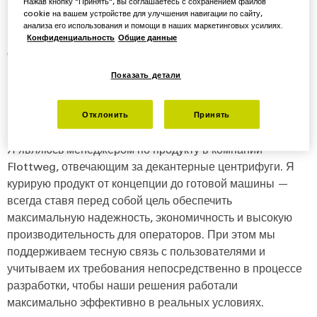
Нажав кнопку "Принять", вы соглашаетесь с сохранением файлов
cookie на вашем устройстве для улучшения навигации по сайту,
В этом интервью менеджер по продукту Доминик
анализа его использования и помощи в наших маркетинговых усилиях.
Бреухер рассказывает о разработке и технических
Конфиденциальность
Общие данные
особенностях новой машины.
Показать детали
Кто вы и какую должность занимаете в
компании Flottweg?
Отклонить
Принять
Я являюсь менеджером по продукту в компании
Flottweg, отвечающим за декантерные центрифуги. Я
курирую продукт от концепции до готовой машины —
всегда ставя перед собой цель обеспечить
максимальную надежность, экономичность и высокую
производительность для операторов. При этом мы
поддерживаем тесную связь с пользователями и
учитываем их требования непосредственно в процессе
разработки, чтобы наши решения работали
максимально эффективно в реальных условиях.