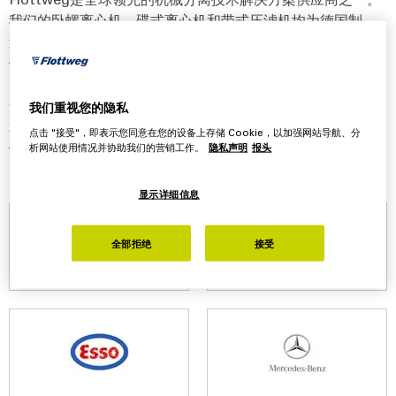
我们的卧螺离心机、碟式离心机和带式压滤机均为德国制
造，是实现高效生产以及客户获得优质最终产品的前提条
件。
全世界众多知名的企业、集团和机构都使用Flottweg分离技
我们重视您的隐私
术。 多年来，我们一直为很多应用领域的客户提供支持，我
点击 "接受"，即表示您同意在您的设备上存储 Cookie，以加强网站导航、分
们每天都在努力使客户获得更多成功。
析网站使用情况并协助我们的营销工作。
隐私声明
报头
显示详细信息
全部拒绝
接受