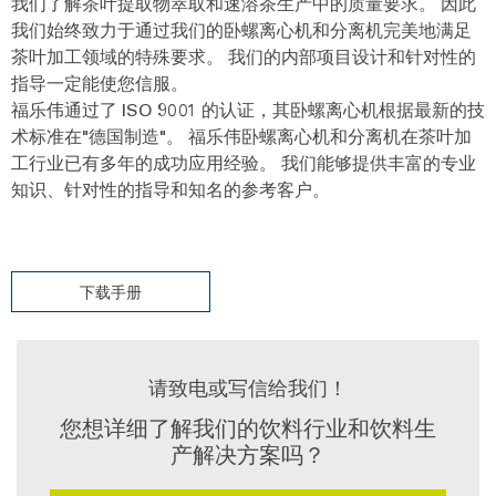
我们了解茶叶提取物萃取和速溶茶生产中的质量要求。 因此
我们始终致力于通过我们的卧螺离心机和分离机完美地满足
茶叶加工领域的特殊要求。 我们的内部项目设计和针对性的
指导一定能使您信服。
福乐伟通过了 ISO 9001 的认证，其卧螺离心机根据最新的技
术标准在"德国制造"。 福乐伟卧螺离心机和分离机在茶叶加
工行业已有多年的成功应用经验。 我们能够提供丰富的专业
知识、针对性的指导和知名的参考客户。
下载手册
请致电或写信给我们！
您想详细了解我们的饮料行业和饮料生
产解决方案吗？