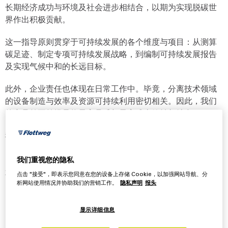
长期经济成功与环境及社会进步相结合，以期为实现脱碳世
界作出积极贡献。
这一指导原则贯穿于可持续发展的各个维度与项目：从测算
碳足迹、制定专项可持续发展战略，到编制可持续发展报告
及实现气候中和的长远目标。
此外，企业责任也体现在日常工作中。毕竟，分离技术领域
的设备制造与效率及资源可持续利用密切相关。因此，我们
的产品首要前提是将最高品质与最高成本效益相结合。
我们正坚定不移地致力于优化
离心机
、
分离机
和
带式压
滤机
的产品系列，力求在未来实现更经济环保的解决方案。我们
的目标是通过资源高效的生产方式制造产品，并依托创新技
我们重视您的隐私
术为客户打造更高效的系统。
点击 "接受"，即表示您同意在您的设备上存储 Cookie，以加强网站导航、分
析网站使用情况并协助我们的营销工作。
隐私声明
报头
显示详细信息
生态责任