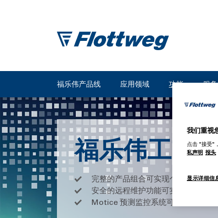
福乐伟产品线
应用领域
功能
服务
我们重视
福乐伟工艺
点击 "接受
私声明
报头
完整的产品组合可实现个性化流程自
显示详细信
安全的远程维护功能可实现全球专家
Motice 预测监控系统可避免代价