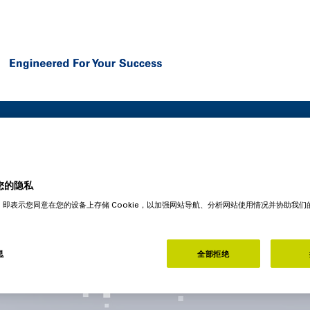
您的隐私
流程自动化
"，即表示您同意在您的设备上存储 Cookie，以加强网站导航、分析网站使用情况并协助我
动化
息
全部拒绝
的即时支持
高昂的库存故障和停机时间