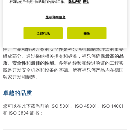
术
。我们生产
卧螺离心机
、
碟片离心机
、
带式压滤机
和机械
析网站使用情况并协助我们的营销工作。
隐私声明
报头
式固液分离系统。这项技术在液体的澄清、固体悬浮物的分
离以及固体的浓缩和脱水方面具有关键的工业功能。福乐伟
显示详细信息
不断开发其离心机和带式压滤机，并向市场推出新型号和变
体。
全部拒绝
接受
只有工艺和产品的高质量才能保证企业的长期稳定性和连续
性。产品和解决方案的安全性是福乐伟机械制造理念的重要
组成部分。通过采纳相关指令和标准，福乐伟确保
最高的品
质
、
安全性
和
最佳的性能
。多年的经验和经过验证的工程实
践是开发安全机器和设备的基础。所有福乐伟产品均在德国
独家开发和制造。
卓越的品质
您可以在此下载当前的 ISO 9001、ISO 45001、ISO 14001
和 ISO 3834 证书：