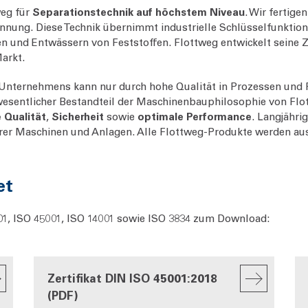
weg für
Separationstechnik auf höchstem Niveau
. Wir fertige
nnung. Diese Technik übernimmt industrielle Schlüsselfunktion
n und Entwässern von Feststoffen. Flottweg entwickelt seine 
arkt.
es Unternehmens kann nur durch hohe Qualität in Prozessen und
 wesentlicher Bestandteil der Maschinenbauphilosophie von Flo
 Qualität
,
Sicherheit
sowie
optimale Performance
. Langjähri
erer Maschinen und Anlagen. Alle Flottweg-Produkte werden aus
et
9001, ISO 45001, ISO 14001 sowie ISO 3834 zum Download:
Zertifikat DIN ISO 45001:2018
(PDF)