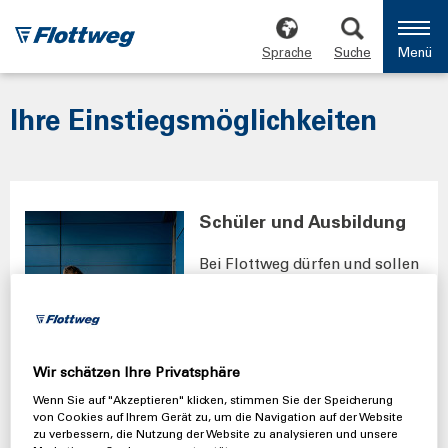
Sprache
Suche
Menü
Ihre Einstiegsmöglichkeiten
Schüler und Ausbildung
Bei Flottweg dürfen und sollen
Sie Ihre Ideen einbringen, auch
einmal neue Wege gehen oder
uns überraschen. Das klingt
spannend? Dann starten Sie
eine Ausbildung bei Flottweg.
Wir schätzen Ihre Privatsphäre
Wenn Sie auf "Akzeptieren" klicken, stimmen Sie der Speicherung
Mehr zu
von Cookies auf Ihrem Gerät zu, um die Navigation auf der Website
Ausbildungsberufen &
zu verbessern, die Nutzung der Website zu analysieren und unsere