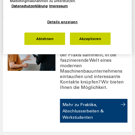
Marketingmaßnahmen zu unterstützen.
Praktika
Datenschutzerklärung
Impressum
Details anzeigen
Studenten
Ablehnen
Akzeptieren
Sie wollen bereits während
Ihres Studiums Erfahrung in
der Praxis sammeln, in die
faszinierende Welt eines
modernen
Maschinenbauunternehmens
eintauchen und interessante
Kontakte knüpfen? Wir bieten
Ihnen die Möglichkeit.
Mehr zu Praktika,
Abschlussarbeiten &
Werkstudenten