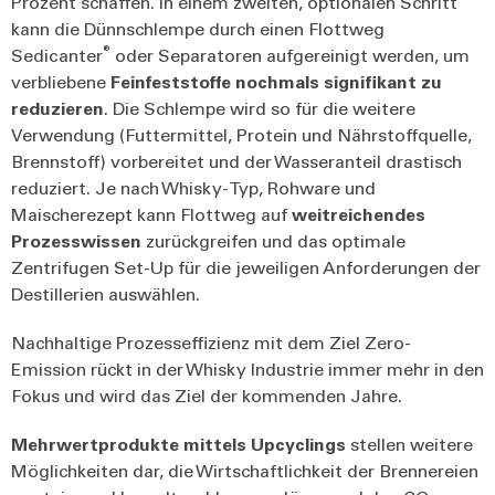
Prozent schaffen. In einem zweiten, optionalen Schritt
kann die Dünnschlempe durch einen Flottweg
®
Sedicanter
oder Separatoren aufgereinigt werden, um
verbliebene
Feinfeststoffe nochmals signifikant zu
reduzieren
. Die Schlempe wird so für die weitere
Verwendung (Futtermittel, Protein und Nährstoffquelle,
Brennstoff) vorbereitet und der Wasseranteil drastisch
reduziert. Je nach Whisky-Typ, Rohware und
Maischerezept kann Flottweg auf
weitreichendes
Prozesswissen
zurückgreifen und das optimale
Zentrifugen Set-Up für die jeweiligen Anforderungen der
Destillerien auswählen.
Nachhaltige Prozesseffizienz mit dem Ziel Zero-
Emission rückt in der Whisky Industrie immer mehr in den
Fokus und wird das Ziel der kommenden Jahre.
Mehrwertprodukte mittels Upcyclings
stellen weitere
Möglichkeiten dar, die Wirtschaftlichkeit der Brennereien