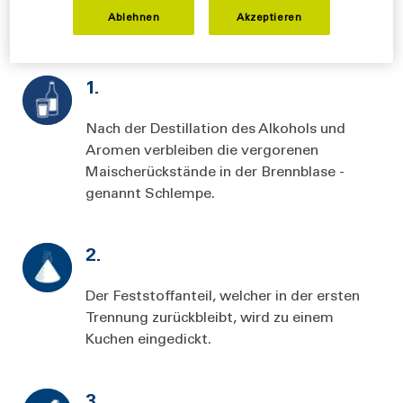
Entwässerung von Schlempe spezialisiert und bietet
Ablehnen
Akzeptieren
Lösungen für die
effiziente Schlempeverwertung
.
1.
Nach der Destillation des Alkohols und
Aromen verbleiben die vergorenen
Maischerückstände in der Brennblase -
genannt Schlempe.
2.
Der Feststoffanteil, welcher in der ersten
Trennung zurückbleibt, wird zu einem
Kuchen eingedickt.
3.