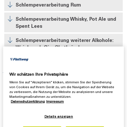
Schlempeverarbeitung Rum
Schlempeverarbeitung Whisky, Pot Ale und
Spent Lees
Schlempeverarbeitung weiterer Alkohole:
Weinbrand, Gin, Obstbrände
Wie funktioniert der Prozess der
Wir schätzen Ihre Privatsphäre
Schlempeentwässerung in der
Wenn Sie auf "Akzeptieren" klicken, stimmen Sie der Speicherung
Spirituosenindustrie?
von Cookies auf Ihrem Gerät zu, um die Navigation auf der Website
zu verbessern, die Nutzung der Website zu analysieren und unsere
Marketingmaßnahmen zu unterstützen.
Der Prozess der Entwässerung von Schlempe aus dem
Datenschutzerklärung
Impressum
Destillationsprozess ist komplex und bringt verschiedene
Herausforderungen mit sich. Flottweg ist im Bereich der
Details anzeigen
Getränkeindustrie auch auf die Verarbeitung und