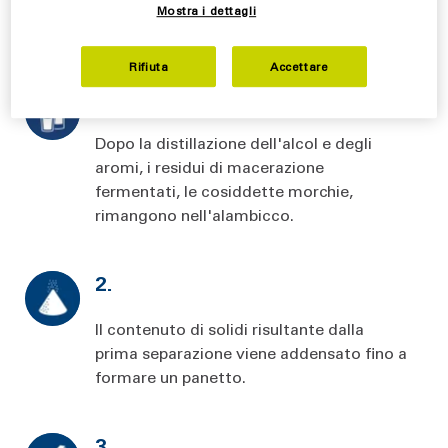
bevande e offre soluzioni per il
loro
riciclaggio
Mostra i dettagli
efficiente
.
Rifiuta
Accettare
1.
Dopo la distillazione dell'alcol e degli
aromi, i residui di macerazione
fermentati, le cosiddette morchie,
rimangono nell'alambicco.
2.
Il contenuto di solidi risultante dalla
prima separazione viene addensato fino a
formare un panetto.
3.