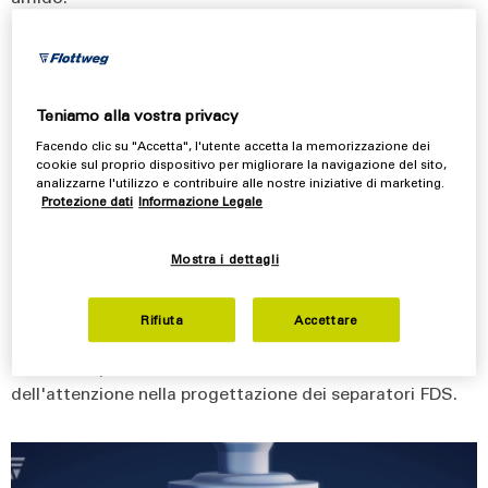
Come funzionano gli ugelli Flottweg?
Innanzitutto, il prodotto da separare entra nel tamburo
Teniamo alla vostra privacy
attraverso un tubo di ingresso. In questo tamburo ha
Facendo clic su "Accetta", l'utente accetta la memorizzazione dei
luogo la chiarificazione o separazione effettiva. I solidi si
cookie sul proprio dispositivo per migliorare la navigazione del sito,
spostano verso le aperture di scarico dei solidi
analizzarne l'utilizzo e contribuire alle nostre iniziative di marketing.
Protezione dati
Informazione Legale
attraverso il pacco dischi a causa di una forza centrifuga
molto elevata. Qui, il concentrato viene scaricato
continuamente dal tamburo separatore a ugelli
Mostra i dettagli
attraverso gli ugelli. Il
design degli ugelli influisce in
modo significativo sull'intensità della manutenzione,
Rifiuta
Accettare
sulla flessibilità d'uso e sul consumo energetico.
Pertanto, queste tre aree sono state al centro
dell'attenzione nella progettazione dei separatori FDS.