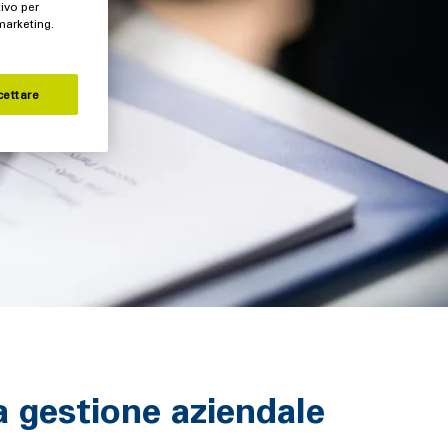
tivo per
 marketing.
cettare
la gestione aziendale