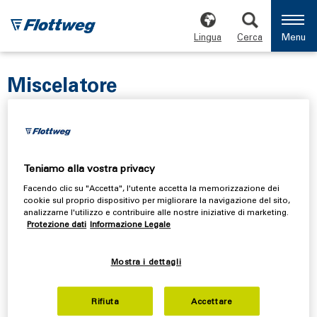
Lingua
Cerca
Menu
Miscelatore
Igienico, resistente e a bassa manutenzione: queste sono
le caratteristiche del miscelatore Flottweg (DMF). La
funzione del miscelatore è di garantire un impasto
Teniamo alla vostra privacy
continuo di farina di grano e acqua, privo di residui o
incrostazioni. Il miscelatore è realizzato con una
Facendo clic su "Accetta", l'utente accetta la memorizzazione dei
cookie sul proprio dispositivo per migliorare la navigazione del sito,
disposizione ottimale delle pale all'interno della
analizzarne l'utilizzo e contribuire alle nostre iniziative di marketing.
struttura. Ne risulta un impasto omogeneo, che può
Protezione dati
Informazione Legale
essere lavorato con semplicità nei successivi passaggi
della catena. Con un trattamento continuo e delicato del
Mostra i dettagli
prodotto, il miscelatore Flottweg svolge al meglio le sue
funzioni.
Rifiuta
Accettare