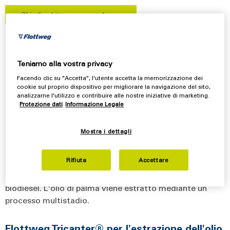
Chiedi subito una consulenza
Estrazione e chiarificazione di
Teniamo alla vostra privacy
olio di palma
Facendo clic su "Accetta", l'utente accetta la memorizzazione dei
cookie sul proprio dispositivo per migliorare la navigazione del sito,
analizzarne l'utilizzo e contribuire alle nostre iniziative di marketing.
Protezione dati
Informazione Legale
L'olio di palma è uno degli oli maggiormente prodotti al
mondo. Il fabbisogno mondiale dell'olio di palma negli
Mostra i dettagli
ultimi vent'anni è cresciuto rapidamente. Esso viene
usato come materia prima nell'industria alimentare o dai
Rifiuta
Accettare
consumatori come prodotto finito. Inoltre l'olio di palma
è una materia prima di base per la produzione di
biodiesel. L'olio di palma viene estratto mediante un
processo multistadio.
Flottweg Tricanter® per l'estrazione dell'olio