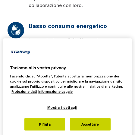
collaborazione con loro.
Basso consumo energetico
I separatori a ugelli Flottweg si
distinguono soprattutto per le elevate
prestazioni e il basso consumo di energia.
Teniamo alla vostra privacy
Elevate prestazioni di
Facendo clic su "Accetta", l'utente accetta la memorizzazione dei
chiarificazione e separazione per
cookie sul proprio dispositivo per migliorare la navigazione del sito,
analizzarne l'utilizzo e contribuire alle nostre iniziative di marketing.
solidi e liquidi
Protezione dati
Informazione Legale
I nostri separatori a ugelli della serie FDS
Mostra i dettagli
hanno la più ampia area di chiarificazione
possibile e sono in grado di lavorare
grandi quantità di solidi grazie allo
Rifiuta
Accettare
scarico continuo di solidi. I clienti