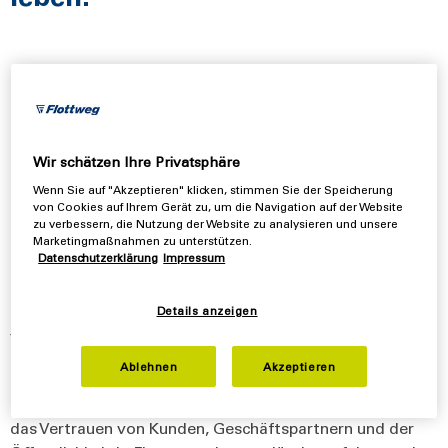
Compliance
Bei Flottweg spiegelt Compliance eine
Unternehmenskultur wider, die von Verantwortung und
Wir schätzen Ihre Privatsphäre
Integrität geprägt ist. Sie umfasst die Einhaltung aller
relevanten gesetzlichen Vorschriften, internen Richtlinien
Wenn Sie auf "Akzeptieren" klicken, stimmen Sie der Speicherung
von Cookies auf Ihrem Gerät zu, um die Navigation auf der Website
und ethischen Standards und geht bewusst über die
zu verbessern, die Nutzung der Website zu analysieren und unsere
reine Einhaltung gesetzlicher Vorschriften hinaus. Klare
Marketingmaßnahmen zu unterstützen.
Datenschutzerklärung
Impressum
Regeln, transparente Prozesse sowie Präventions- und
Überwachungsmaßnahmen dienen den Mitarbeitern und
Führungskräften als Orientierung und fördern
Details anzeigen
verantwortungsbewusstes Handeln im Tagesgeschäft.
Ablehnen
Akzeptieren
Ziel von Compliance ist es, Risiken frühzeitig zu
erkennen, Fehlverhalten konsequent zu verhindern und
das Vertrauen von Kunden, Geschäftspartnern und der