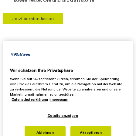
Jetzt beraten lassen
Eine klare Sache
Separatoren zum Klären von Flüssigkeiten
Wir schätzen Ihre Privatsphäre
Überblick
Wenn Sie auf "Akzeptieren" klicken, stimmen Sie der Speicherung
von Cookies auf Ihrem Gerät zu, um die Navigation auf der Website
Technische Daten
zu verbessern, die Nutzung der Website zu analysieren und unsere
Marketingmaßnahmen zu unterstützen.
Features
Datenschutzerklärung
Impressum
Überall dort, wo Flüssigkeiten zu klären oder feinste
Details anzeigen
Feststoffe aus einer Flüssigkeit abzutrennen sind,
kommen Klärseparatoren (2-Phasen-Separator,
Ablehnen
Akzeptieren