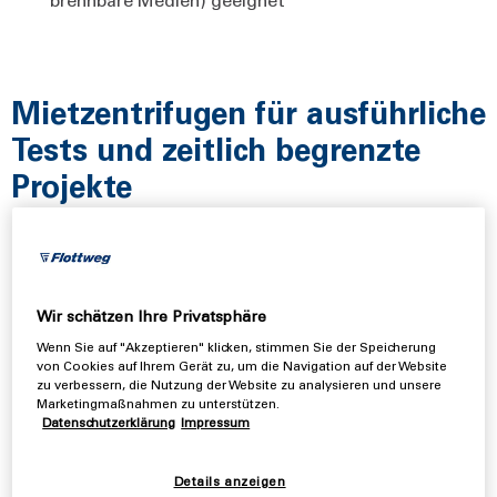
Mietzentrifugen für ausführliche
Tests und zeitlich begrenzte
Projekte
Oftmals werden unsere Zentrifugen für Projekte
benötigt, die zeitlich begrenzt sind. Genau für diese Fälle
hat Flottweg Mietzentrifugen. Mieten Sie unsere
Wir schätzen Ihre Privatsphäre
Zentrifugen einfach für die Dauer des Projektzeitraums
Wenn Sie auf "Akzeptieren" klicken, stimmen Sie der Speicherung
an.
von Cookies auf Ihrem Gerät zu, um die Navigation auf der Website
zu verbessern, die Nutzung der Website zu analysieren und unsere
Die richtige Lösung für eine Trennaufgabe zu finden, stellt
Marketingmaßnahmen zu unterstützen.
unsere Kunden immer wieder vor Herausforderungen.
Datenschutzerklärung
Impressum
Mit unseren Mietzentrifugen sind ausführliche Vor-Ort-
Tests einfach möglich.
Details anzeigen