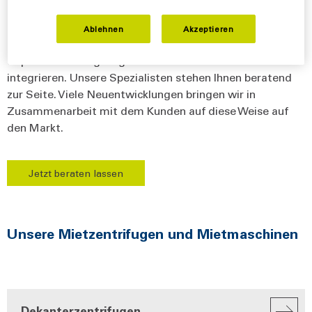
Sie können die bewährten Flottweg Industriezentrifugen
Ablehnen
Akzeptieren
mieten und die Zentrifugen, Bandpressen und
Separatoren ausgiebig testen bzw. in Ihre Prozesse
integrieren. Unsere Spezialisten stehen Ihnen beratend
zur Seite. Viele Neuentwicklungen bringen wir in
Zusammenarbeit mit dem Kunden auf diese Weise auf
den Markt.
Jetzt beraten lassen
Unsere Mietzentrifugen und Mietmaschinen
Dekanterzentrifugen