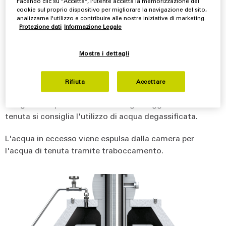
Facendo clic su "Accetta", l'utente accetta la memorizzazione dei
Funzionamento della tenuta idroermetica
cookie sul proprio dispositivo per migliorare la navigazione del sito,
Flottweg per separatori
analizzarne l'utilizzo e contribuire alle nostre iniziative di marketing.
Protezione dati
Informazione Legale
L'acqua di tenuta entra nella camera apposita del
Mostra i dettagli
tamburo in rotazione tramite una valvola magnetica.
Qui, il disco di bloccaggio a immersione rende l'interno
del tamburo impermeabile rispetto all'atmosfera
Rifiuta
Accettare
esterna. In questo modo si impedisce l'ingresso di
ossigeno nel prodotto o il suo degassaggio. Per la
tenuta si consiglia l'utilizzo di acqua degassificata.
L'acqua in eccesso viene espulsa dalla camera per
l'acqua di tenuta tramite traboccamento.