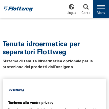
Lingua
Cerca
Menu
Tenuta idroermetica per
separatori Flottweg
Sistema di tenuta idroermetica opzionale per la
protezione dei prodotti dall’ossigeno
Flottweg offre come opzione una tenuta idroermetica
per i separatori chiarificatori (ad es. separatori per
birrerie). La tenuta idroermetica consente di evitare un
ingresso indesiderato di ossigeno nel prodotto.
Teniamo alla vostra privacy