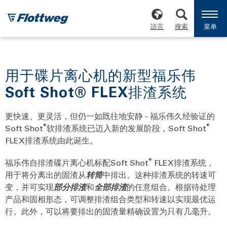
語言
搜索
菜单
用于碟片离心机的新型福乐伟
Soft Shot® FLEX排渣系统
更快速、更灵活，但仍一如既往地安静 - 福乐伟久经验证的
®
®
Soft Shot
软排渣系统已迈入新的发展阶段，Soft Shot
FLEX排渣系统由此诞生。
®
福乐伟自排渣碟片离心机标配Soft Shot
FLEX排渣系统，
用于将分离出的固渣从
转筒
中排出。这种排渣系统的转速可
变，并可实现
部分排渣
和
全部排渣
的任意组合。根据待处理
产品和固相形态，可调整排渣组合类型和转速以实现最优运
行。此外，可以将要排出的固渣量精确设置为只有几毫升。