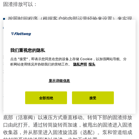
固渣排放可以：
按照时间程序（根据客户的内部运营经验来设置）来实现
按照产品要求通过根据监控程序（通过相应测量装置，例
如浊度测量）来实现
®
由于Soft Shot
FLEX系统的结构设计特点，活塞阀下方始
我们重视您的隐私
终留有一定量的控制水。因此，在排放固渣时，活塞阀不会
点击 "接受"，即表示您同意在您的设备上存储 Cookie，以加强网站导航、分
撞击到转筒下部。没有常见的排渣爆裂声。固渣被柔和安静
析网站使用情况并协助我们的营销工作。
隐私声明
报头
地排出，避免损坏物料。部分排渣同样快速、精确、数量稳
定而且安静。
显示详细信息
福乐伟Soft Shot® FLEX 系统的工作原理
全部拒绝
接受
在分离过程中，分离出的固渣聚集在转筒的固渣区中。转筒
底部（活塞阀）以液压方式垂直移动。转筒下部的固渣排放
口由此打开。通过转筒旋转而加速，被甩出的固渣进入固渣
收集器，并从那里进入固渣旋流器（选配）。泵和管道组成