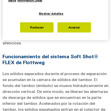
®
Shot
FLEX, una parte del agua de mando permanece
datos
Información Legal
siempre por debajo de
l
émbolo. De este modo, durante
el vaciado de sólidos, el émbolo no golpea la parte
Mostrar detalles
inferior del tambor. Y no se produce ese fuerte ruido
propio de un proceso de descarga. El sólido se descarga
Rechazar
Aceptar
de forma suave y silenciosa. La descarga parcial también
es breve, precisa, con una cantidad constante pero
silenciosa.
Funcionamiento del sistema Soft Shot®
FLEX de Flottweg
Los sólidos separados durante el proceso de separación
se acumulan en la cámara de sólidos del tambor. El
fondo del tambor (émbolo) se mueve hidráulicamente en
dirección vertical. De este modo, se liberan las aberturas
de descarga de sólidos que se encuentran en la parte
inferior del tambor. Acelerados por la rotación del
tambor, los sólidos expulsados entran en el colector de