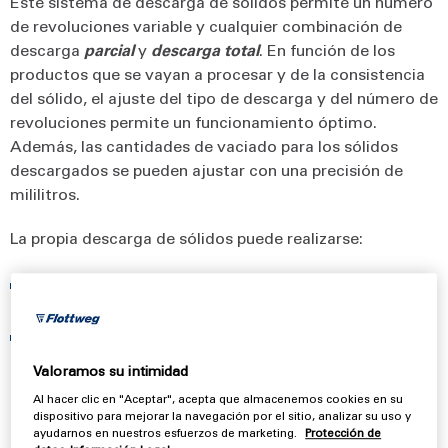
Este sistema de descarga de sólidos permite un número
de revoluciones variable y cualquier combinación de
descarga
parcial
y
descarga total
. En función de los
productos que se vayan a procesar y de la consistencia
del sólido, el ajuste del tipo de descarga y del número de
revoluciones permite un funcionamiento óptimo.
Además, las cantidades de vaciado para los sólidos
descargados se pueden ajustar con una precisión de
mililitros.
La propia descarga de sólidos puede realizarse:
Según un programa temporal (ajustado en función de
la experiencia del cliente).
En función del producto según un programa de
supervisión (mediante un dispositivo de medición
Valoramos su intimidad
correspondiente, p. ej., medición de turbidez).
Al hacer clic en "Aceptar", acepta que almacenemos cookies en su
dispositivo para mejorar la navegación por el sitio, analizar su uso y
Debido a la particularidad constructiva del sistema Soft
ayudarnos en nuestros esfuerzos de marketing.
Protección de