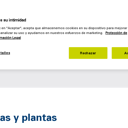
 gracias a soluciones completas innovadoras - Made in
 su intimidad
izada para su éxito
ic en "Aceptar", acepta que almacenemos cookies en su dispositivo para mejorar
a, desde el asesoramiento hasta la puesta en marcha
o, analizar su uso y ayudarnos en nuestros esfuerzos de marketing.
Protección de
rmación Legal
talles
Rechazar
A
mas y plantas