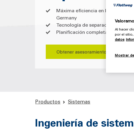
Máxima eficiencia en los procesos
Germany
Valoramos
Tecnología de separación personal
Al hacer cl
Planificación completa del sistem
por el siti
datos
Info
Obtener asesoramiento
Mostrar de
Productos
Sistemas
Ingeniería de siste