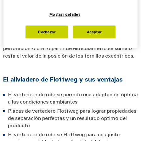
decantadores Flottweg.
Mostrar detalles
Descarga de líquidos
Las represas integradas tienen 40 configuraciones
Rechazar
Aceptar
posibles. Se encuentran ajustadas en el diámetro de
perforación A o B. A partir de este diámetro se suma o
resta el valor de la posición de los tornillos excéntricos.
El aliviadero de Flottweg y sus ventajas
El vertedero de rebose permite una adaptación óptima
a las condiciones cambiantes
Placas de vertedero Flottweg para lograr propiedades
de separación perfectas y un resultado óptimo del
producto
El vertedero de rebose Flottweg para un ajuste