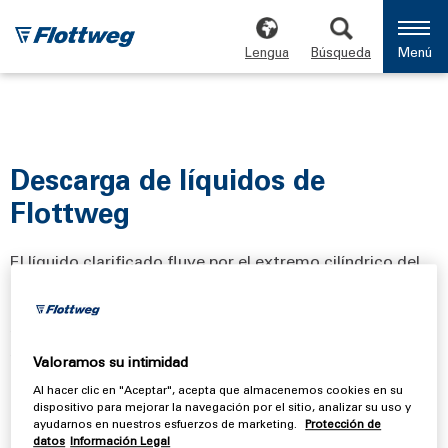
Lengua
Búsqueda
Menú
Descarga de líquidos de
Flottweg
El líquido clarificado fluye por el extremo cilíndrico del
tambor del decantador y desde allí se expulsa a través
de unas salidas. En dichas salidas hay unas
represas/anillos perfectamente ajustados que permiten
regular la profundidad de estanque en el tambor. El
Valoramos su intimidad
líquido clarificado se expulsa sin presión hacia la carcasa
Al hacer clic en "Aceptar", acepta que almacenemos cookies en su
de la
centrífuga
. Estas represas ajustadas con precisión
dispositivo para mejorar la navegación por el sitio, analizar su uso y
ayudarnos en nuestros esfuerzos de marketing.
Protección de
constituyen el mecanismo de descarga de los
datos
Información Legal