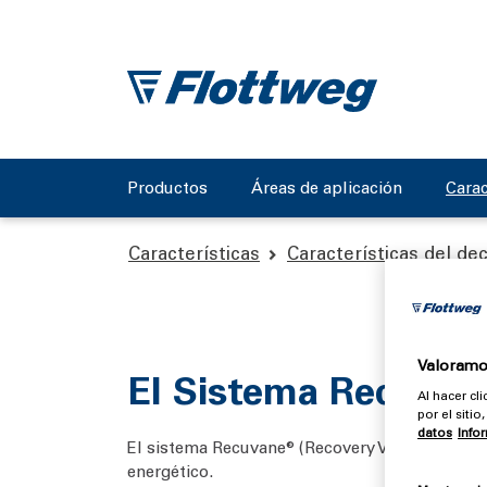
Productos
Áreas de aplicación
Carac
Características
Características del de
Valoramos
El Sistema Recuvan
Al hacer cl
por el siti
datos
Info
El sistema Recuvane® (Recovery Vane) permite 
energético.