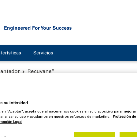
terísticas
Servicios
cantador
Recuvane®
 su intimidad
e® Flottweg
ic en "Aceptar", acepta que almacenemos cookies en su dispositivo para mejorar
o, analizar su uso y ayudarnos en nuestros esfuerzos de marketing.
Protección de
rmación Legal
reducir los gastos de explotación del
decantador centrífugo
m