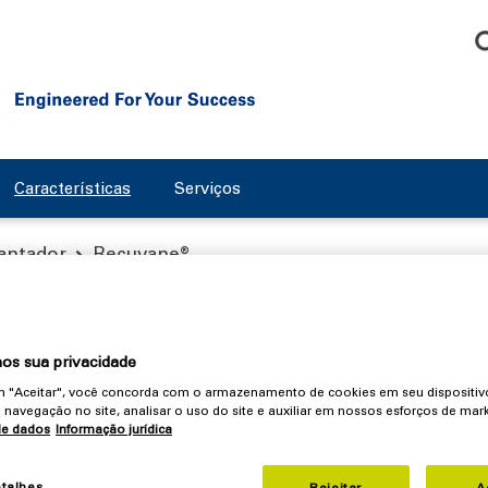
Características
Serviços
cantador
Recuvane®
os sua privacidade
e® da Flottweg
em "Aceitar", você concorda com o armazenamento de cookies em seu dispositiv
 navegação no site, analisar o uso do site e auxiliar em nossos esforços de mark
de dados
Informação jurídica
para reduzir os custos operacionais da
centrífuga decanter
, at
etalhes
Rejeitar
A