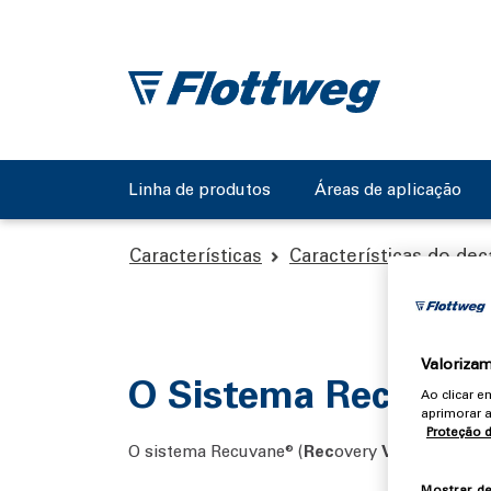
Linha de produtos
Áreas de aplicação
Características
Características do de
Valorizam
O Sistema Recuvan
Ao clicar 
aprimorar a
Proteção 
O sistema Recuvane® (
Rec
overy
Vane
) serve 
Mostrar d