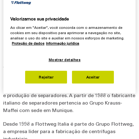
Flottweg Italia s.p.A. – Flottweg
Valorizamos sua privacidade
Itália
Ao clicar em "Aceitar", você concorda com o armazenamento de
cookies em seu dispositivo para aprimorar a navegação no site,
analisar o uso do site e auxiliar em nossos esforços de marketing.
Proteção de dados
Informação jurídica
Histórico da empresa
Mostrar detalhes
A Flottweg Italia s.p.A., anteriormente Veronesi
Separatori s.p.A., foi fundada em 1906 e nos primeiros
Rejeitar
Aceitar
anos fabricava bombas. A partir dos anos 1920 a
empresa migrou cada vez mais para o desenvolvimento
e produção de separadores. A partir de 1988 o fabricante
italiano de separadores pertencia ao Grupo Krauss-
Maffei com sede em Munique.
Desde 1998 a Flottweg Italia é parte do Grupo Flottweg,
a empresa líder para a fabricação de centrífugas
industriais.