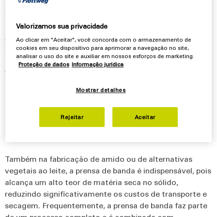
rápido, confiável e higiênico é essencial para preservar
ingredientes valiosos.
Valorizamos sua privacidade
A prensa de banda da Flottweg atende a esses
Ao clicar em "Aceitar", você concorda com o armazenamento de
requisitos sem esforço e garante uma qualidade de suco
cookies em seu dispositivo para aprimorar a navegação no site,
analisar o uso do site e auxiliar em nossos esforços de marketing.
excepcional, especialmente na fabricação de sucos de
Proteção de dados
Informação jurídica
verduras e de frutas. Além de seu alto desempenho, ela
se destaca por seu design higiênico: Fabricada em aço
Mostrar detalhes
inoxidável e equipada com um sistema automático de
limpeza da correia durante a operação ou sistema CIP
após o fim da produção, ela atende aos mais altos
Rejeitar
Aceitar
padrões de limpeza e eficiência.
Também na fabricação de amido ou de alternativas
vegetais ao leite, a prensa de banda é indispensável, pois
alcança um alto teor de matéria seca no sólido,
reduzindo significativamente os custos de transporte e
secagem. Frequentemente, a prensa de banda faz parte
de um processo completo e é combinada com