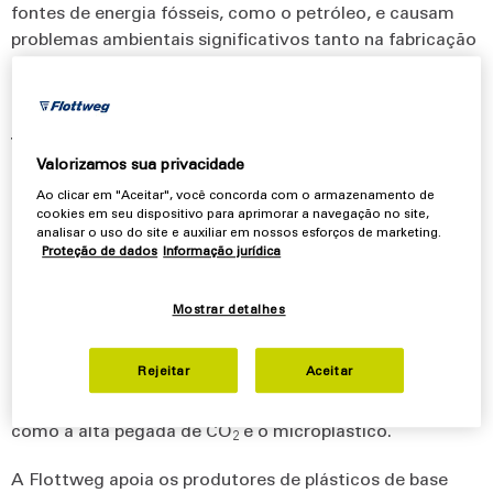
fontes de energia fósseis, como o petróleo, e causam
problemas ambientais significativos tanto na fabricação
quanto no descarte.
Uma
solução sustentável e, portanto, orientada ao
futuro
são os bioplásticos – também conhecidos como
Valorizamos sua privacidade
plásticos de base biológica. Eles são produzidos a partir
de matérias-primas renováveis, como amido de milho,
Ao clicar em "Aceitar", você concorda com o armazenamento de
cookies em seu dispositivo para aprimorar a navegação no site,
cana-de-açúcar e óleos vegetais, diretamente ou por
analisar o uso do site e auxiliar em nossos esforços de marketing.
fermentação através de microrganismos. Esses
Proteção de dados
Informação jurídica
bioplásticos oferecem uma alternativa promissora, pois
são biodegradáveis e consomem menos recursos. Os
Mostrar detalhes
bioplásticos são um passo importante para um futuro
mais sustentável, em que podemos continuar a
Rejeitar
Aceitar
aproveitar os benefícios dos plásticos sem afetar o meio
ambiente com os problemas dos plásticos tradicionais,
como a alta pegada de CO
e o microplástico.
2
A Flottweg apoia os produtores de plásticos de base