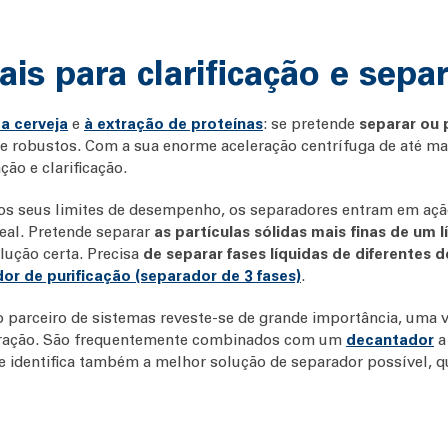
ais para clarificação e sepa
da cerveja
e
à extração de proteínas
: se pretende
separar ou p
e robustos. Com a sua enorme aceleração centrífuga de até mai
ção e clarificação.
s seus limites de desempenho, os separadores entram em ação
eal. Pretende separar
as partículas sólidas mais finas de um l
lução certa. Precisa
de separar fases líquidas de diferentes 
or de purificação (separador de 3 fases)
.
parceiro de sistemas reveste-se de grande importância, uma 
aração. São frequentemente combinados com um
decantador
a
 e identifica também a melhor solução de separador possível, 