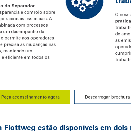
trab
lo do Separador
sparência e controlo sobre
O noss
peracionais essenciais. A
pratic
combinada com processos
trabalh
te um desempenho de
de amo
 e permite aos operadores
as emis
a e precisa às mudanças nas
operado
o, mantendo um
cumprim
 e eficiente em todos os
trabalh
Peça aconselhamento agora
Descarregar brochura
a Flottweg estão disponíveis em dois