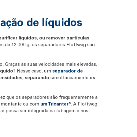
ração de líquidos
urificar líquidos, ou remover partículas
s de 12 000 g, os separadores Flottweg são
. Graças às suas velocidades mais elevadas,
íquido
? Nesse caso, um
separador de
densidades
,
separando
simultaneamente
os
vez que os separadores são frequentemente a
 montante ou com
um Tricanter
®. A Flottweg
que possa ser integrada na tubagem e nos