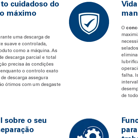
o cuidadoso do
Vida
 o máximo
man
O
conc
maximiz
rante uma descarga de
necess
e suave e controlada,
selados
roduto como a máquina. As
elimina
de descarga parcial e total
lubrifi
ão precisa às condições
operaci
 enquanto o controlo exato
falha. 
 de descarga assegura
interv
ção ótimos com um desgaste
desemp
de todo
l sobre o seu
Func
separação
para