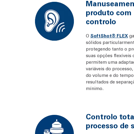
Manuseament
produto com
controlo
O
SoftShot® FLEX
ga
sólidos particularment
protegendo tanto o p
suas opções flexíveis 
permitem uma adaptaç
variáveis do processo,
do volume e do tempo
resultados de separa
mínimo.
Controlo tota
processo de 