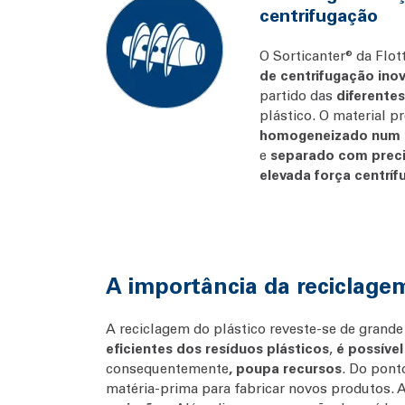
centrifugação
O Sorticanter® da Flo
de centrifugação ino
partido das
diferente
plástico. O material pr
homogeneizado num m
e
separado com preci
elevada força centríf
A importância da reciclage
A reciclagem do plástico reveste-se de grande
eficientes dos resíduos plásticos
,
é possível
consequentemente
, poupa recursos
. Do pont
matéria-prima para fabricar novos produtos