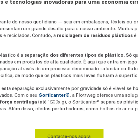
s e tecnologias inovadoras para uma economia circ
rante do nosso quotidiano — seja em embalagens, têxteis ou p
epresentam um grande desafio para o nosso ambiente. Muitos p
 e reciclados. Contudo, a
reciclagem de resíduos plásticos
é 
lástico é a
separação dos diferentes tipos de plástico
. Só q
rmados em produtos de alta qualidade. É aqui que entra em jog
eparação através de um processo denominado «afundar ou flutua
fica, de modo que os plásticos mais leves flutuam à superfíc
 esta separação exclusivamente por gravidade só é viável se h
evados. Com o seu
Sorticanter®
, a Flottweg oferece uma solu
a força centrífuga
(até 1500x g), o Sorticanter® separa os plásti
s. Além disso, efeitos perturbadores, como bolhas de ar ou po
Contacte-nos agora