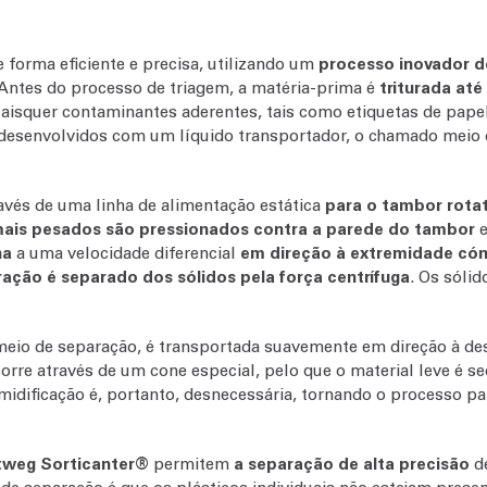
 forma eficiente e precisa, utilizando um
processo inovador d
 Antes do processo de triagem, a matéria-prima é
triturada até
isquer contaminantes aderentes, tais como etiquetas de papel
esenvolvidos com um líquido transportador, o chamado meio d
vés de uma linha de alimentação estática
para o tambor rota
mais pesados são pressionados contra a parede do tambor
e
na
a uma velocidade diferencial
em direção à extremidade có
ação é separado dos sólidos pela força centrífuga
. Os sóli
o meio de separação, é transportada suavemente em direção à de
 ocorre através de um cone especial, pelo que o material leve 
idificação é, portanto, desnecessária, tornando o processo pa
tweg Sorticanter®
permitem
a separação
de alta precisão
de