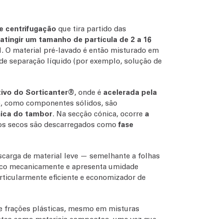
e centrifugação
que tira partido das
 atingir um tamanho de partícula de 2 a 16
. O material pré-lavado é então misturado em
e separação líquido (por exemplo, solução de
tivo do Sorticanter®
, onde é
acelerada pela
, como componentes sólidos, são
nica do tambor
. Na secção cónica, ocorre
a
dos secos são descarregados como
fase
scarga de material leve — semelhante a folhas
é seco mecanicamente e apresenta umidade
rticularmente eficiente e economizador de
 frações plásticas, mesmo em misturas