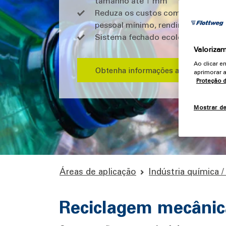
tamanho até 1 mm
Reduza os custos com uma operaçã
pessoal mínimo, rendimento máx
Sistema fechado ecológico com c
Valorizam
Ao clicar 
Obtenha informações agora
aprimorar a
Proteção 
Mostrar d
Áreas de aplicação
Indústria química 
Reciclagem mecânica