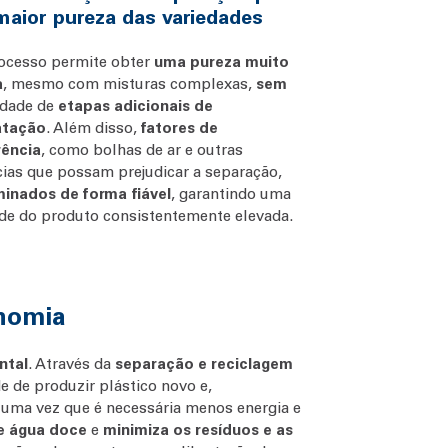
aior pureza das variedades
ocesso permite obter
uma pureza muito
a
, mesmo com misturas complexas,
sem
idade de
etapas adicionais de
atação
. Além disso,
fatores de
rência
, como bolhas de ar e outras
cias que possam prejudicar a separação,
minados de forma fiável
, garantindo uma
de do produto consistentemente elevada.
onomia
ntal
. Através da
separação e reciclagem
e de produzir plástico novo e,
, uma vez que é necessária menos energia e
e água doce
e
minimiza os resíduos e as