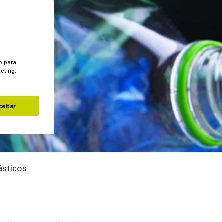
o para
eting.
ceitar
ásticos