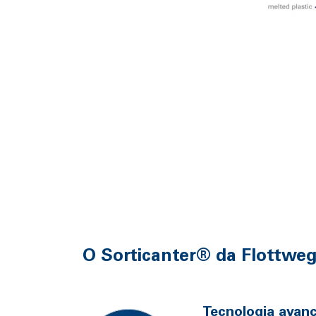
O Sorticanter® da Flottwe
Tecnologia avan