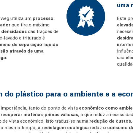
uma m
ttweg utiliza um
processo
Este pr
vador
que tira o máximo
elevad
s densidades
das frações de
necess
é-lavado e triturado é
desidr
eio de separação líquido
interfe
são através de uma
influên
uga
.
são
eli
qualida
m do plástico para o ambiente e a ec
 importância, tanto do ponto de vista
económico como ambie
 recuperar matérias-primas valiosas
, o que reduz a necessidad
o de vista económico, isto traduz-se numa
redução de
custos
. Ao mesmo tempo,
a reciclagem ecológica
reduz
o consumo d