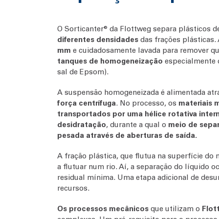
O Sorticanter® da Flottweg separa plásticos de
diferentes densidades
das frações plásticas.
mm
e cuidadosamente lavada para remover qua
tanques de homogeneização
especialmente d
sal de Epsom).
A suspensão homogeneizada é alimentada atra
força centrífuga
. No processo, os
materiais 
transportados por uma hélice rotativa inter
desidratação
, durante a qual o
meio de separ
pesada através de aberturas de saída.
A fração plástica, que flutua na superfície d
a flutuar num rio. Aí, a separação do líquido
residual mínima. Uma etapa adicional de desum
recursos.
Os processos mecânicos
que utilizam o
Flot