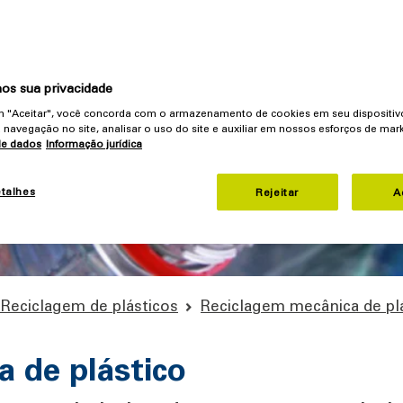
o automatizada 24 horas por dia, 7 dias por semana –
imo
onsumo mínimo de água e impacto ambiental reduzido
os sua privacidade
em "Aceitar", você concorda com o armazenamento de cookies em seu dispositiv
 navegação no site, analisar o uso do site e auxiliar em nossos esforços de mark
de dados
Informação jurídica
etalhes
Rejeitar
A
/ Reciclagem de plásticos
Reciclagem mecânica de pl
 de plástico