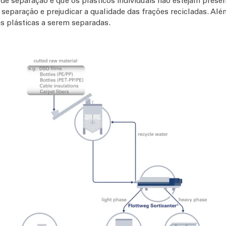
de separação é que os plásticos individuais não estejam pres
paração e prejudicar a qualidade das frações recicladas. Além
as plásticas a serem separadas.