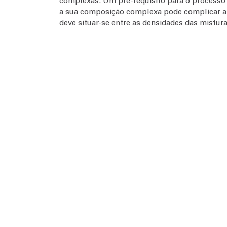
complexas. Um pré-requisito para o processo 
a sua composição complexa pode complicar a se
deve situar-se entre as densidades das mistur