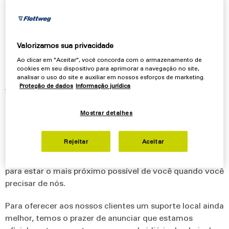
Valorizamos sua privacidade
Flottweg da Tailândia
Ao clicar em "Aceitar", você concorda com o armazenamento de
cookies em seu dispositivo para aprimorar a navegação no site,
analisar o uso do site e auxiliar em nossos esforços de marketing.
A Flottweg atua na Tailândia há
30 anos
e se
Proteção de dados
Informação jurídica
estabeleceu como
uma das principais fabricantes
de
centrífugas industriais e separadores de última geração
Mostrar detalhes
para uma ampla variedade de aplicações.
Rejeitar
Aceitar
Com
mais de 100 máquinas e plantas,
oferecemos
suporte local aos nossos clientes e fazemos o máximo
para estar o mais próximo possível de você quando você
precisar de nós.
Para oferecer aos nossos clientes um suporte local ainda
melhor, temos o prazer de anunciar que estamos