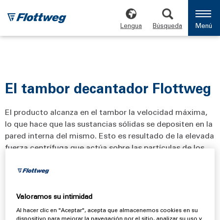
Lengua
Búsqueda
Menú
El tambor decantador Flottweg
El producto alcanza en el tambor la velocidad máxima,
lo que hace que las sustancias sólidas se depositen en la
pared interna del mismo. Esto es resultado de la elevada
fuerza centrífuga que actúa sobre las partículas de los
sólidos. La característica distintiva del tambor es su
forma cilíndrico-cónica. A la hora de fabricar el elemento
cilíndrico-cónico del tambor, es posible adaptar sus
componentes a los distintos procesos de separación
Valoramos su intimidad
(longitud del cilindro, ángulo del extremo cónico y
Al hacer clic en "Aceptar", acepta que almacenemos cookies en su
diámetro de la zona de descarga).
dispositivo para mejorar la navegación por el sitio, analizar su uso y