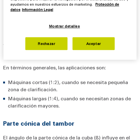
ayudarnos en nuestros esfuerzos de marketing.
Protección de
datos
Información Legal
Dimensiones del cuenco decantador
Mostrar detalles
El tamaño del tambor se mide en base a la relación
existente entre el diámetro (D) y la longitud (L). Existen
Rechazar
Aceptar
varios modelos adaptados a distintos requisitos y
aplicaciones (corto 1:2; mediano 1:3 y grande 1:4).
En términos generales, las aplicaciones son:
Máquinas cortas (1:2), cuando se necesita pequeña
zona de clarificación.
Máquinas largas (1:4), cuando se necesitan zonas de
clarificación mayores.
Parte cónica del tambor
El ángulo de la parte cónica de la cuba (ß) influye en el