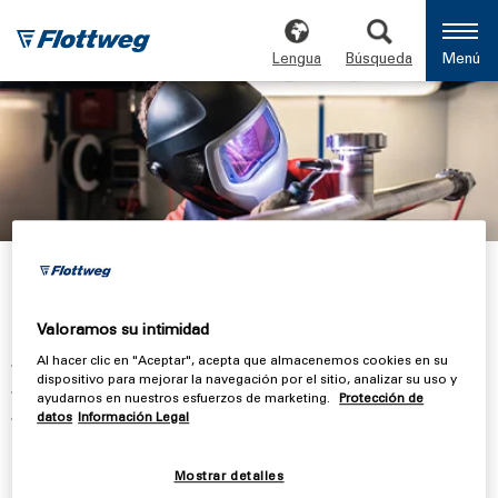
Lengua
Búsqueda
Menú
Flottweg
México
Valoramos su intimidad
Al hacer clic en "Aceptar", acepta que almacenemos cookies en su
Activos en el mercado mexicano desde 2003
dispositivo para mejorar la navegación por el sitio, analizar su uso y
Soporte para aplicaciones y procesos
ayudarnos en nuestros esfuerzos de marketing.
Protección de
Taller de reparación propio y centrífugas
datos
Información Legal
decantadoras para pruebas
Mostrar detalles