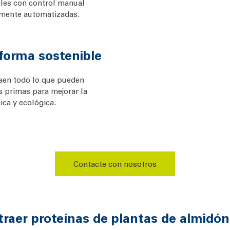
ales con control manual
amente automatizadas.
forma sostenible
raen todo lo que pueden
as primas para mejorar la
ca y ecológica.
Contacte con nosotros
raer proteínas de plantas de almidón