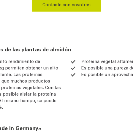
Contacte con nosotros
as de las plantas de almidón
 alto rendimiento de
Proteína vegetal altamen
eg permiten obtener un alto
Es posible una pureza d
lente. Las proteínas
Es posible un aprovecha
lo que muchos productos
e proteínas vegetales. Con las
 posible aislar la proteína
 Al mismo tiempo, se puede
%.
made in Germany»