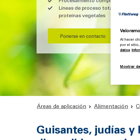
Procesamiento completo sostenible
Líneas de proceso totalmente aut
proteínas vegetales
Valoramos
Ponerse en contacto
Al hacer cl
por el siti
datos
Info
Mostrar de
Áreas de aplicación
Alimentación
C
Guisantes, judías y