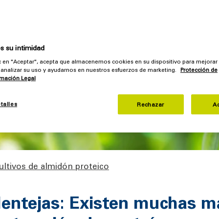
: proteínas, almidón y fibras separados de forma óptima
omatizadas para obtener el máximo rendimiento de las
 su intimidad
ic en "Aceptar", acepta que almacenemos cookies en su dispositivo para mejorar
o, analizar su uso y ayudarnos en nuestros esfuerzos de marketing.
Protección de
rmación Legal
talles
Rechazar
A
ultivos de almidón proteico
 lentejas: Existen muchas m