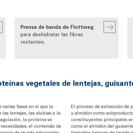
Prensa de banda de Flottweg
para deshidratar las fibras
restantes.
oteínas vegetales de lentejas, guisant
 varias fases en el que la
El proceso de extracción de 
as lentejas, las alubias o la
y almidón como subproducto.
oagulación, la proteína se
constituyentes principales en
s necesidades, el contenido de
como el almidón del guisante, 
pasos de lavado adicionales.
llamados tamices de lavado a 