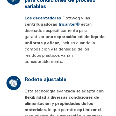
variables
Los decantadores
Flottweg y
las
centrifugadoras
Tricanter®
están
diseñados específicamente para
garantizar
una separación sólido-líquido
uniforme y eficaz,
incluso cuando la
composición y la densidad de los
residuos plásticos varían
considerablemente.
Rodete ajustable
Esta tecnología avanzada se adapta
con
flexibilidad
a
diversas condiciones de
alimentación
y
propiedades de los
materiales
, lo que permite
optimizar
el
rendimiento de la separación, aumentar