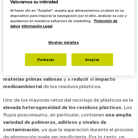
Valoramos su intimidad
gama de materiales
mucho
más amplia
, como
los
Al hacer clic en "Aceptar", acepta que almacenemos cookies en su
plásticos multicapa
. Los métodos químicos permiten
dispositivo para mejorar la navegación por el sitio, analizar su uso y
reciclar flujos
de
residuos
de materiales compuestos
ayudarnos en nuestros esfuerzos de marketing.
Protección de
procedentes de la industria y los hogares que, de otro
datos
Información Legal
modo, acabarían siendo
incinerados o eliminados
. Dado
el
aumento de los volúmenes de residuos plásticos
y
Mostrar detalles
las
crecientes exigencias en materia de protección del
medio ambiente y los recursos
, el reciclaje químico
Rechazar
Aceptar
está cobrando cada vez más importancia. Ofrece
tecnologías innovadoras
que ayudan a
recuperar
materias primas valiosas
y a
reducir
el
impacto
medioambiental
de los residuos plásticos.
Uno de los mayores retos del reciclaje de plásticos es la
elevada heterogeneidad de los residuos plásticos
. Los
flujos posconsumo, en particular, contienen
una amplia
variedad de polímeros, aditivos y niveles de
contaminación
, ya que la separación durante el proceso
de eliminación suele ser insuficiente. Por lo tanto, un