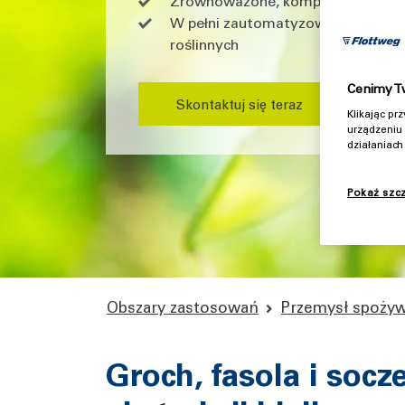
Zrównoważone, kompletne przetwar
W pełni zautomatyzowane linie t
roślinnych
Cenimy T
Skontaktuj się teraz
Klikając p
urządzeniu 
działaniac
Pokaż szc
Obszary zastosowań
Przemysł spoży
Groch, fasola i soc