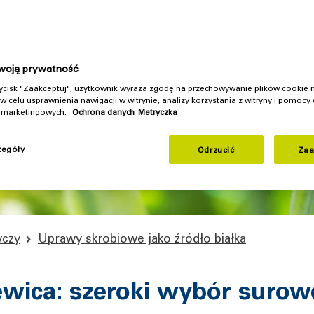
zanie: optymalnie oddzielone białko, skrobia i włókna
echnologiczne zapewniające maksymalną wydajność białek
woją prywatność
rzycisk "Zaakceptuj", użytkownik wyraża zgodę na przechowywanie plików cookie
w celu usprawnienia nawigacji w witrynie, analizy korzystania z witryny i pomocy
h marketingowych.
Ochrona danych
Metryczka
zegóły
Odrzucić
Zaa
wczy
Uprawy skrobiowe jako źródło białka
zewica: szeroki wybór suro