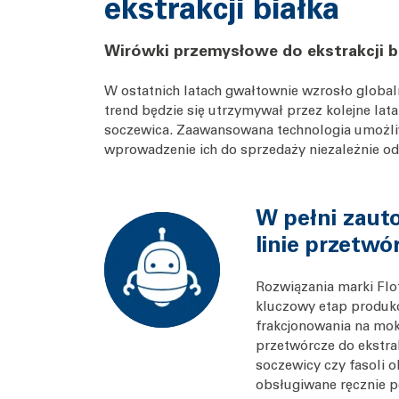
ekstrakcji białka
Wirówki przemysłowe do ekstrakcji bi
W ostatnich latach gwałtownie wzrosło globaln
trend będzie się utrzymywał przez kolejne lata 
soczewica. Zaawansowana technologia umożliwi
wprowadzenie ich do sprzedaży niezależnie od 
W pełni zau
linie przetwó
Rozwiązania marki Flo
kluczowy etap produkcj
frakcjonowania na mok
przetwórcze do ekstrak
soczewicy czy fasoli 
obsługiwane ręcznie po