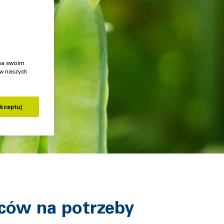
 na swoim
 w naszych
kceptuj
wców na potrzeby