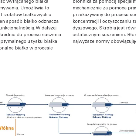
ść wytrącanego białka
błonnika za pomocą specjaln
mywania. Umożliwia to
mechanicznie za pomocą pras
t izolatów białkowych o
przekazywany do procesu su
 ten sposób białko odznacza
koncentracji i oczyszczaniu 
nkcjonalnością. W dalszej
dyszowego. Skrobia jest rów
średnio do procesu suszenia
ostatecznym suszeniem. Błonni
optymalnego uzysku białka
najwyższe normy obowiązują
nalne białko w procesie