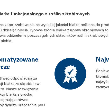
ałka funkcjonalnego z roślin skrobiowych.
e zapotrzebowanie na wysokiej jakości białko roślinne do produ
i dziesięciolecia. Typowe źródła białka z upraw skrobiowych to g
a oddzielenie poszczególnych składników roślin skrobiowych – 
siebie.
tomatyzowane
Najw
rcze
Poniewa
błonnik
ttweg odpowiadają za
najwyżs
i białka ze skrobi: tzw.
żadnyc
ro. Nasze rozwiązania
cji białka z grochu,
obejmują zarówno
jedyncze urządzenia, jak i