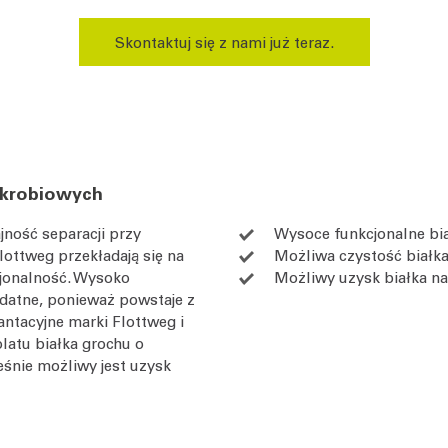
Skontaktuj się z nami już teraz.
 skrobiowych
jność separacji przy
Wysoce funkcjonalne bia
ottweg przekładają się na
Możliwa czystość białka
cjonalność. Wysoko
Możliwy uzysk białka na
ydatne, ponieważ powstaje z
ntacyjne marki Flottweg i
latu białka grochu o
eśnie możliwy jest uzysk