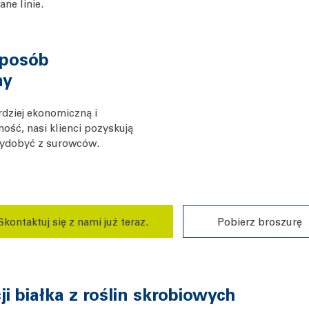
ne linie.
sposób
ny
dziej ekonomiczną i
ość, nasi klienci pozyskują
ydobyć z surowców.
Skontaktuj się z nami już teraz.
Pobierz broszurę
 białka z roślin skrobiowych