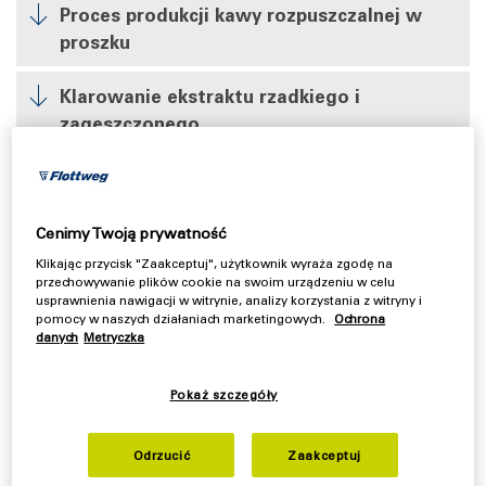
Proces produkcji kawy rozpuszczalnej w
proszku
Klarowanie ekstraktu rzadkiego i
zagęszczonego
Odzyskiwanie ekstraktu kawy
Prasowanie fusów z kawy
Cenimy Twoją prywatność
Klikając przycisk "Zaakceptuj", użytkownik wyraża zgodę na
Odolejanie wody z wytłaczania
przechowywanie plików cookie na swoim urządzeniu w celu
usprawnienia nawigacji w witrynie, analizy korzystania z witryny i
pomocy w naszych działaniach marketingowych.
Ochrona
danych
Metryczka
Wyższy odzysk cennych
Pokaż szczegóły
surowców
Flottweg dostarcza wydajną kluczową
Odrzucić
Zaakceptuj
technologię do oddzielania