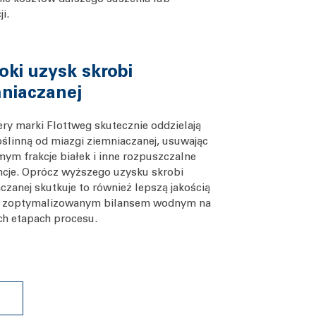
ji.
ki uzysk skrobi
niaczanej
ry marki Flottweg skutecznie oddzielają
ślinną od miazgi ziemniaczanej, usuwając
ym frakcje białek i inne rozpuszczalne
cje. Oprócz wyższego uzysku skrobi
czanej skutkuje to również lepszą jakością
 i zoptymalizowanym bilansem wodnym na
ch etapach procesu.