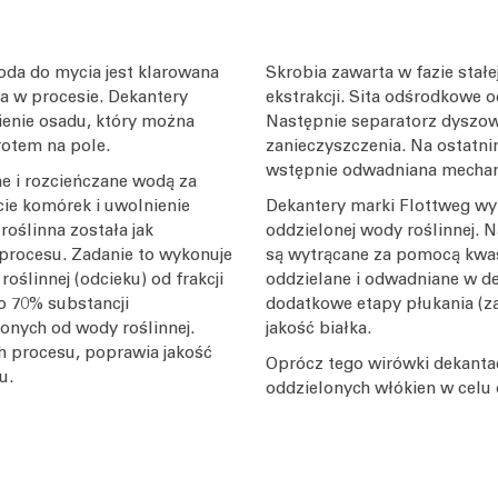
oda do mycia jest klarowana
Skrobia zawarta w fazie stał
 w procesie. Dekantery
ekstrakcji. Sita odśrodkowe 
ienie osadu, który można
Następnie separatorz dyszowy
otem na pole.
zanieczyszczenia. Na ostatni
wstępnie odwadniana mechani
e i rozcieńczane wodą za
ie komórek i uwolnienie
Dekantery marki Flottweg wyk
roślinna została jak
oddzielonej wody roślinnej. N
 procesu. Zadanie to wykonuje
są wytrącane za pomocą kwas
oślinnej (odcieku) od frakcji
oddzielane i odwadniane w d
ło 70% substancji
dodatkowe etapy płukania (z
onych od wody roślinnej.
jakość białka.
h procesu, poprawia jakość
Oprócz tego wirówki dekanta
u.
oddzielonych włókien w celu 