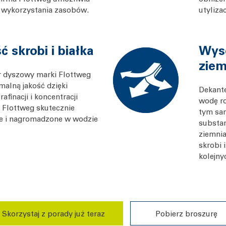
 wykorzystania zasobów.
utylizac
 skrobi i białka
Wyso
ziem
or dyszowy marki Flottweg
alną jakość dzięki
Dekante
finacji i koncentracji
wodę ro
i Flottweg skutecznie
tym sam
te i nagromadzone w wodzie
substan
ziemnia
skrobi
kolejny
Skorzystaj z porady już teraz
Pobierz broszurę