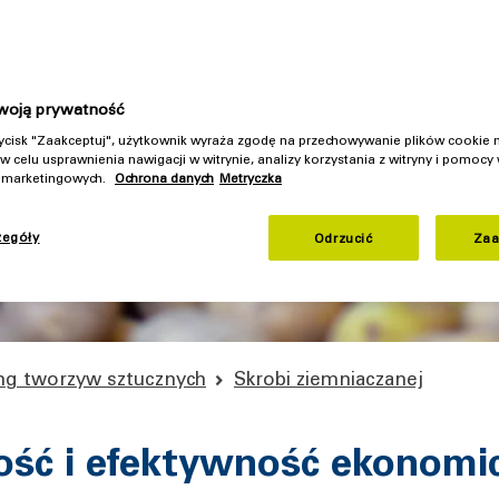
ki efektywnemu recyklingowi wody i zaawansowanej
strakcji do separacji protein
woją prywatność
rzycisk "Zaakceptuj", użytkownik wyraża zgodę na przechowywanie plików cookie
w celu usprawnienia nawigacji w witrynie, analizy korzystania z witryny i pomocy
h marketingowych.
Ochrona danych
Metryczka
zegóły
Odrzucić
Zaa
ing tworzyw sztucznych
Skrobi ziemniaczanej
ść i efektywność ekonomi