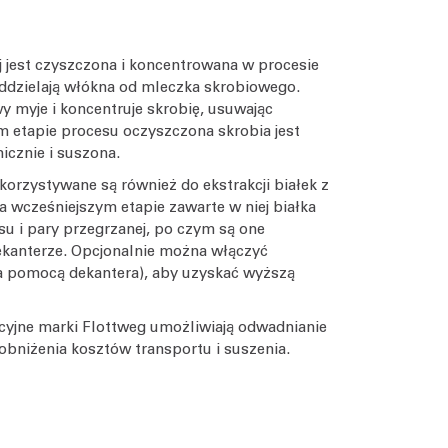
ej jest czyszczona i koncentrowana w procesie
oddzielają włókna od mleczka skrobiowego.
 myje i koncentruje skrobię, usuwając
m etapie procesu oczyszczona skrobia jest
cznie i suszona.
orzystywane są również do ekstrakcji białek z
a wcześniejszym etapie zawarte w niej białka
u i pary przegrzanej, po czym są one
ekanterze. Opcjonalnie można włączyć
a pomocą dekantera), aby uzyskać wyższą
cyjne marki Flottweg umożliwiają odwadnianie
obniżenia kosztów transportu i suszenia.