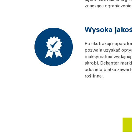
znaczące ograniczenie
Wysoka jakość
Po ekstrakcji separat
pozwala uzyskać optym
maksymalnie wydajnej ra
skrobi. Dekanter mark
oddziela białka zawar
roślinnej.