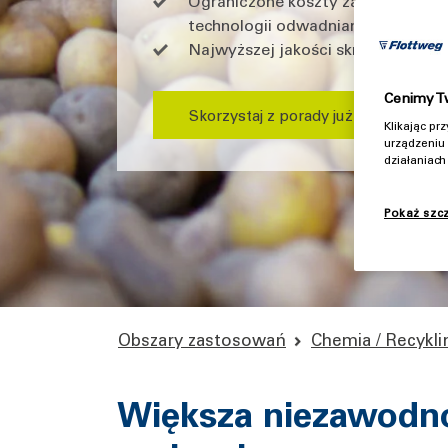
Ograniczone koszty zasobów dzię
technologii odwadniania
Najwyższej jakości skrobia – od ek
Cenimy T
Skorzystaj z porady już teraz
Klikając p
urządzeniu 
działaniac
Pokaż szc
Obszary zastosowań
Chemia / Recykl
Większa niezawodno