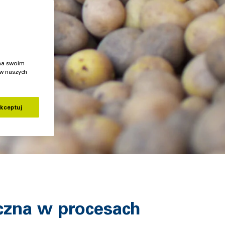
 na swoim
 w naszych
kceptuj
czna w procesach