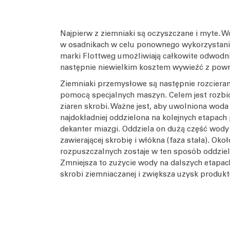
Najpierw z ziemniaki są oczyszczane i myte. W
w osadnikach w celu ponownego wykorzystania
marki Flottweg umożliwiają całkowite odwodn
następnie niewielkim kosztem wywieźć z powr
Ziemniaki przemysłowe są następnie rozcieran
pomocą specjalnych maszyn. Celem jest rozbic
ziaren skrobi. Ważne jest, aby uwolniona woda 
najdokładniej oddzielona na kolejnych etapach
dekanter miazgi. Oddziela on dużą część wody r
zawierającej skrobię i włókna (faza stała). Oko
rozpuszczalnych zostaje w ten sposób oddziel
Zmniejsza to zużycie wody na dalszych etapac
skrobi ziemniaczanej i zwiększa uzysk produkt