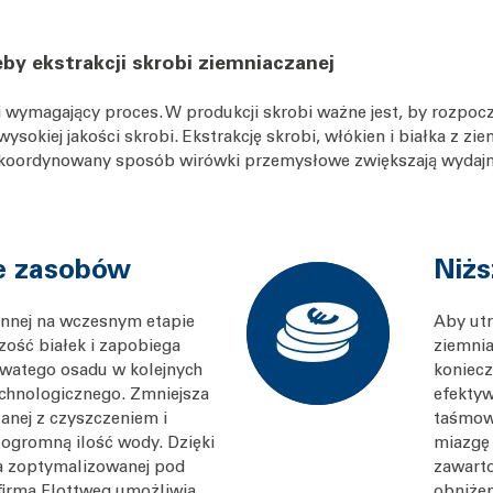
by ekstrakcji skrobi ziemniaczanej
i wymagający proces. W produkcji skrobi ważne jest, by rozpocz
 wysokiej jakości skrobi. Ekstrakcję skrobi, włókien i białka z
 skoordynowany sposób wirówki przemysłowe zwiększają wydaj
ie zasobów
Niżs
innej na wczesnym etapie
Aby utr
ość białek i zapobiega
ziemnia
watego osadu w kolejnych
koniecz
chnologicznego. Zmniejsza
efekty
anej z czyszczeniem i
taśmow
ogromną ilość wody. Dzięki
miazgę 
ia zoptymalizowanej pod
zawarto
 firma Flottweg umożliwia
obniżen