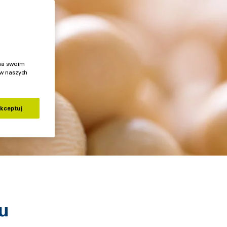
 na swoim
 w naszych
kceptuj
nu