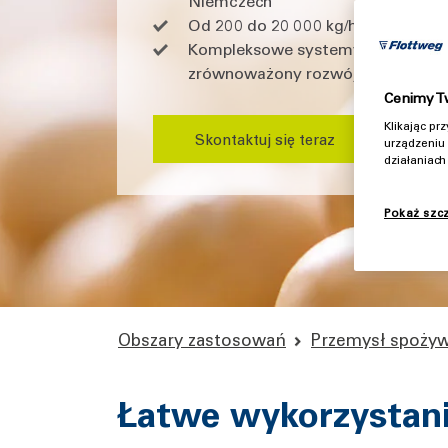
Niemczech
Od 200 do 20 000 kg/h: elastyczne 
Kompleksowe systemy ekstrakcji bi
zrównoważony rozwój i uzysk
Cenimy T
Klikając p
Skontaktuj się teraz
urządzeniu 
działaniac
Pokaż szc
Obszary zastosowań
Przemysł spoży
Łatwe wykorzystanie