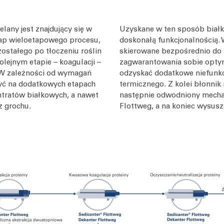
elany jest znajdujący się w
Uzyskane w ten sposób biał
etap wieloetapowego procesu,
doskonałą funkcjonalnością. 
ostałego po tłoczeniu roślin
skierowane bezpośrednio do 
kolejnym etapie – koagulacji –
zagwarantowania sobie opty
. W zależności od wymagań
odzyskać dodatkowe niefunkc
yć na dodatkowych etapach
termicznego. Z kolei błonnik
tratów białkowych, a nawet
następnie odwodniony mecha
z grochu.
Flottweg, a na koniec wysusz