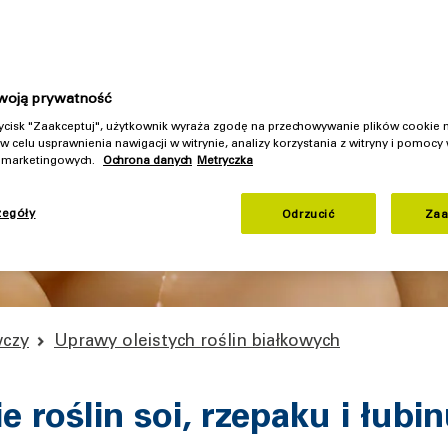
rozwiązania stworzone z myślą o każdej skali działalności
ałka – doskonałe właściwości, jeśli chodzi o
woją prywatność
rzycisk "Zaakceptuj", użytkownik wyraża zgodę na przechowywanie plików cookie
w celu usprawnienia nawigacji w witrynie, analizy korzystania z witryny i pomocy
h marketingowych.
Ochrona danych
Metryczka
zegóły
Odrzucić
Zaa
wczy
Uprawy oleistych roślin białkowych
 roślin soi, rzepaku i łubi