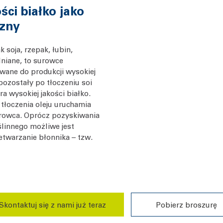
ści białko jako
zny
ak soja, rzepak, łubin,
lniane, to surowce
ywane do produkcji wysokiej
 pozostały po tłoczeniu soi
a wysokiej jakości białko.
 tłoczenia oleju uruchamia
urowca. Oprócz pozyskiwania
ślinnego możliwe jest
etwarzanie błonnika – tzw.
Skontaktuj się z nami już teraz
Pobierz broszurę