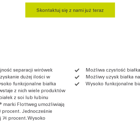
Skontaktuj się z nami już teraz
jność separacji wirówek
Możliwa czystość białka
yskanie dużej ilości w
Możliwy uzysk białka na
soko funkcjonalne białka
Wysoko funkcjonalne bia
wstaje z nich wiele produktów
iałek z soi lub łubinu
® marki Flottweg umożliwiają
90 procent. Jednocześnie
j 74 procent. Wysoko