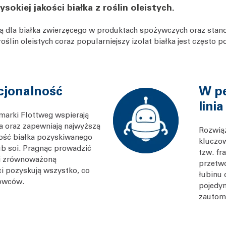
kiej jakości białka z roślin oleistych.
tywą dla białka zwierzęcego w produktach spożywczych oraz stan
oślin oleistych coraz popularniejszy izolat białka jest częst
cjonalność
W p
lini
marki Flottweg wspierają
ka oraz zapewniają najwyższą
Rozwiąz
ność białka pozyskiwanego
kluczow
ub soi. Pragnąc prowadzić
tzw. fr
 i zrównoważoną
przetwó
nci pozyskują wszystko, co
łubinu 
owców.
pojedyn
zautoma